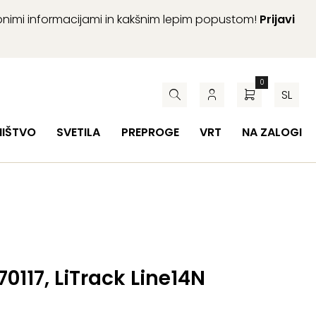
abnimi informacijami in kakšnim lepim popustom!
Prijavi
0
SL
HIŠTVO
SVETILA
PREPROGE
VRT
NA ZALOGI
70117, LiTrack Line14N