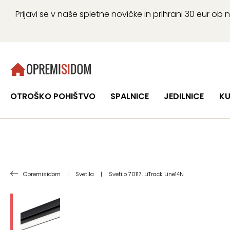
Prijavi se v naše spletne novičke in prihrani 30 eur 
OTROŠKO POHIŠTVO
SPALNICE
JEDILNICE
KU
Opremisidom
|
Svetila
|
Svetilo 70117, LiTrack Line14N