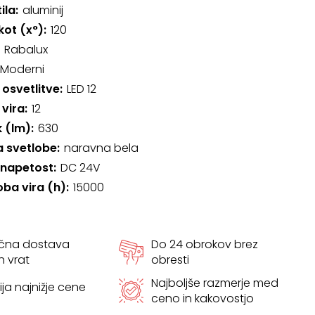
ila
aluminij
kot (x°)
120
Rabalux
Moderni
 osvetlitve
LED 12
 vira
12
k (lm)
630
 svetlobe
naravna bela
 napetost
DC 24V
oba vira (h)
15000
ačna dostava
Do 24 obrokov brez
h vrat
obresti
Najboljše razmerje med
ja najnižje cene
ceno in kakovostjo