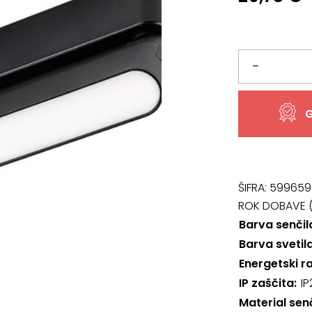
Svetilo
–
70117,
G
LiTrack
Line14N
količina
ŠIFRA:
599659
ROK DOBAVE (
Barva senčil
Barva svetil
Energetski r
IP zaščita
IP
Material sen