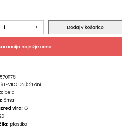
+
Dodaj v košarico
arancija najnižje cene
5701178
ŠTEVILO DNI):
21 dni
a
bela
a
črna
azred vira
G
20
čila
plastika