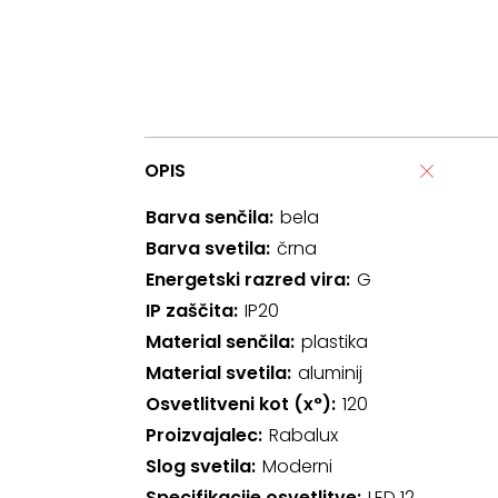
OPIS
Barva senčila
bela
Barva svetila
črna
Energetski razred vira
G
IP zaščita
IP20
Material senčila
plastika
Material svetila
aluminij
Osvetlitveni kot (x°)
120
Proizvajalec
Rabalux
Slog svetila
Moderni
Specifikacije osvetlitve
LED 12