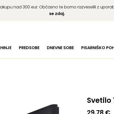
ob nakupu nad 300 eur. Občasno te bomo razveselili z upor
se zdaj.
HINJE
PREDSOBE
DNEVNE SOBE
PISARNIŠKO PO
Svetilo 
29,78
€