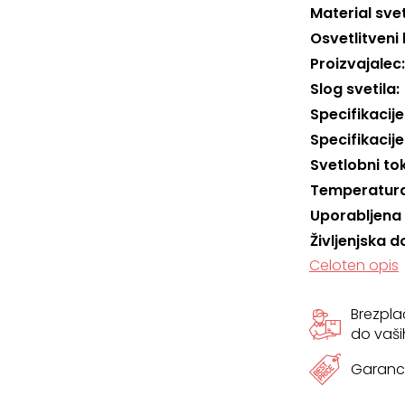
Material svet
Osvetlitveni 
Proizvajalec
Slog svetila
Specifikacije
Specifikacije
Svetlobni to
Temperatura
Uporabljena
Življenjska d
Celoten opis
Brezpl
do vaši
Garanci