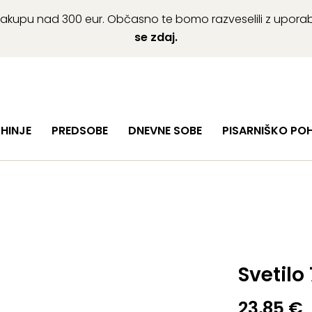
ob nakupu nad 300 eur. Občasno te bomo razveselili z upor
se zdaj.
HINJE
PREDSOBE
DNEVNE SOBE
PISARNIŠKO PO
Svetilo
23,85
€