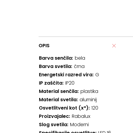
OPIS
Barva senčila
bela
Barva svetila
črna
Energetski razred vira
G
IP zaščita
IP20
Material senčila
plastika
Material svetila
aluminij
Osvetlitveni kot (x°)
120
Proizvajalec
Rabalux
Slog svetila
Moderni
Specifikacije osvetlitve
LED 16