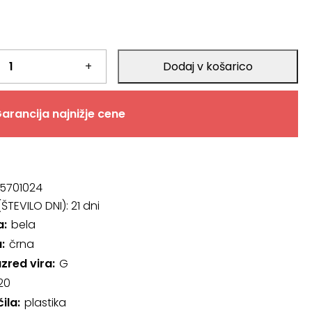
+
Dodaj v košarico
arancija najnižje cene
5701024
ŠTEVILO DNI):
21 dni
a
bela
a
črna
azred vira
G
20
čila
plastika