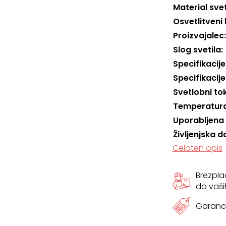
Material svet
Osvetlitveni 
Proizvajalec
Slog svetila
Specifikacije
Specifikacije
Svetlobni to
Temperatura
Uporabljena
Življenjska d
Celoten opis
Brezpl
do vaši
Garanci