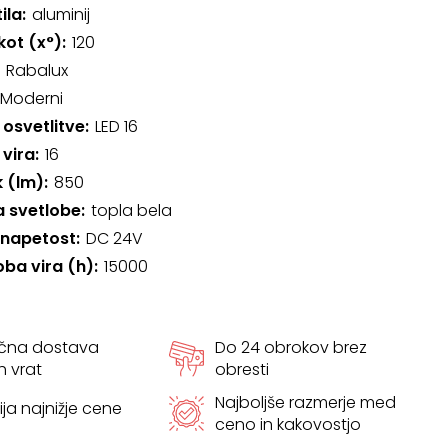
ila
aluminij
kot (x°)
120
Rabalux
Moderni
 osvetlitve
LED 16
 vira
16
k (lm)
850
 svetlobe
topla bela
 napetost
DC 24V
oba vira (h)
15000
ačna dostava
Do 24 obrokov brez
h vrat
obresti
Najboljše razmerje med
ja najnižje cene
ceno in kakovostjo