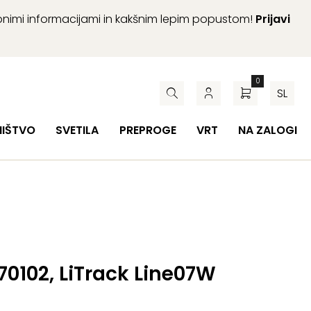
abnimi informacijami in kakšnim lepim popustom!
Prijavi
0
SL
HIŠTVO
SVETILA
PREPROGE
VRT
NA ZALOGI
 70102, LiTrack Line07W