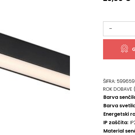
Svetilo
–
70102,
G
LiTrack
Line07W
količina
ŠIFRA:
599659
ROK DOBAVE (
Barva senčil
Barva svetil
Energetski r
IP zaščita
IP
Material sen