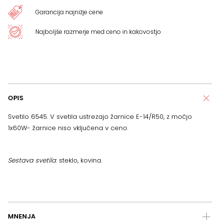
Garancija najnižje cene
Najboljše razmerje med ceno in kakovostjo
OPIS
Svetilo 6545. V svetila ustrezajo žarnice E-14/R50, z močjo
1x60W- žarnice niso vključena v ceno.
Sestava svetila
: steklo, kovina.
MNENJA