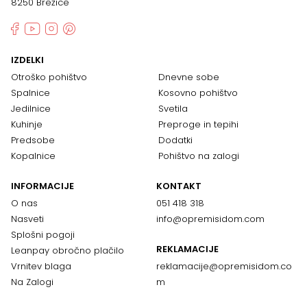
8250 Brežice
IZDELKI
Otroško pohištvo
Dnevne sobe
Spalnice
Kosovno pohištvo
Jedilnice
Svetila
Kuhinje
Preproge in tepihi
Predsobe
Dodatki
Kopalnice
Pohištvo na zalogi
INFORMACIJE
KONTAKT
O nas
051 418 318
Nasveti
info@opremisidom.com
Splošni pogoji
REKLAMACIJE
Leanpay obročno plačilo
Vrnitev blaga
reklamacije@
opremisidom.co
Na Zalogi
m