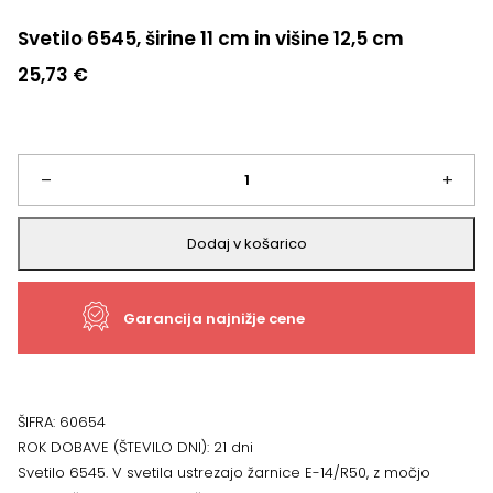
Svetilo 6545, širine 11 cm in višine 12,5 cm
25,73
€
Svetilo
–
+
6545,
Dodaj v košarico
širine
Garancija najnižje cene
11
cm
in
ŠIFRA:
60654
ROK DOBAVE (ŠTEVILO DNI):
21 dni
višine
Svetilo 6545. V svetila ustrezajo žarnice E-14/R50, z močjo