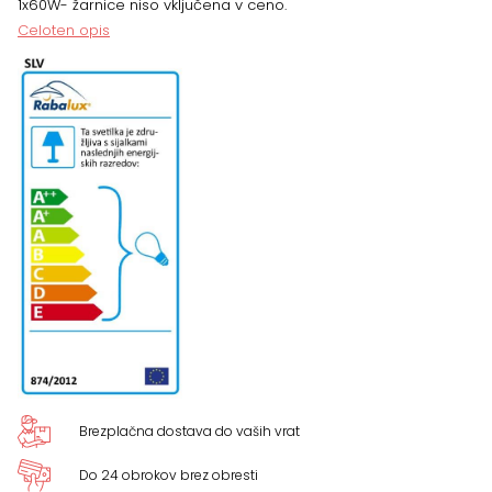
1x60W- žarnice niso vključena v ceno.
12,5
Celoten opis
cm
količina
Brezplačna dostava do vaših vrat
Do 24 obrokov brez obresti