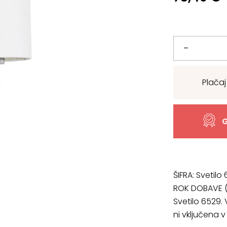
Svetilo
–
6529,
Plačaj
širine
16
G
cm
količina
ŠIFRA:
Svetilo
ROK DOBAVE (
Svetilo 6529. 
ni vključena v