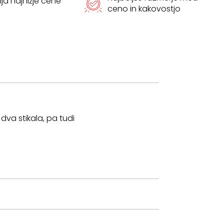
ja najnižje cene
ceno in kakovostjo
 dva stikala, pa tudi