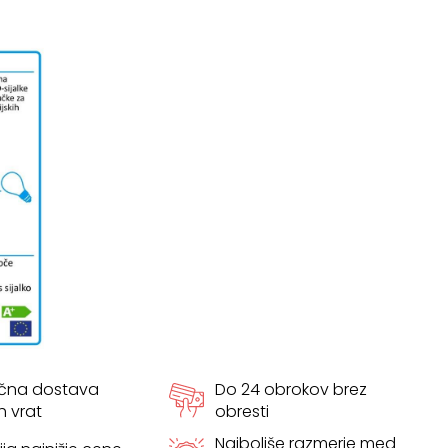
ačna dostava
Do 24 obrokov brez
h vrat
obresti
Najboljše razmerje med