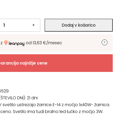
+
Dodaj v košarico
 z
od
13,63
€
/mesec
arancija najnižje cene
 6529
ŠTEVILO DNI):
21 dni
V svetilo ustrezajo žarnice E-14 z močjo 1x40W- žarnica
 ceno. Svetilo ima tudi bralno led lučko z močjo 3W.