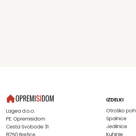
IZDELKI
Otroško poh
Lagea d.o.o.
Spalnice
PE: Opremisidom
Jedilnice
Cesta Svobode 31
Kuhinje
8250 Brežice