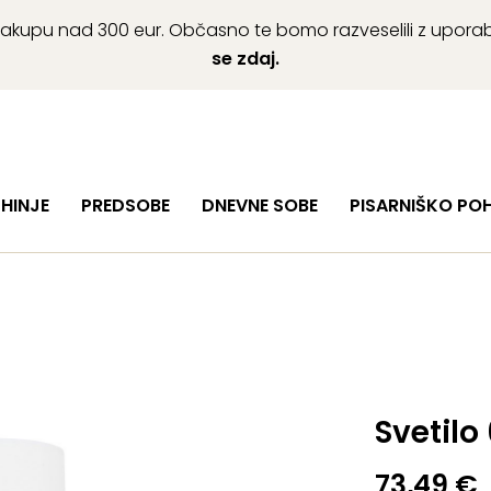
ob nakupu nad 300 eur. Občasno te bomo razveselili z upor
se zdaj.
HINJE
PREDSOBE
DNEVNE SOBE
PISARNIŠKO PO
Svetilo
73,49
€