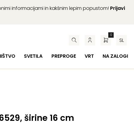
abnimi informacijami in kakšnim lepim popustom!
Prijavi
0
SL
HIŠTVO
SVETILA
PREPROGE
VRT
NA ZALOGI
 6529, širine 16 cm