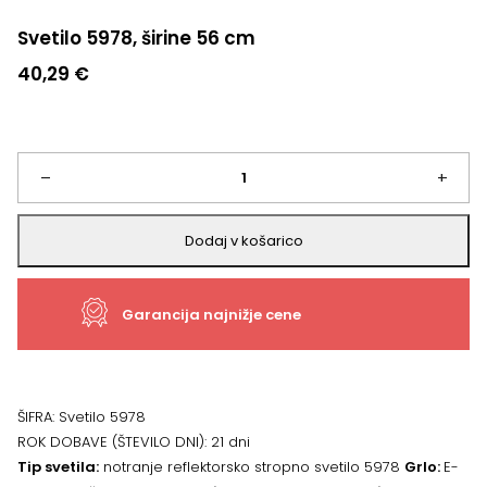
Svetilo 5978, širine 56 cm
40,29
€
Svetilo
–
+
5978,
Dodaj v košarico
širine
Garancija najnižje cene
56
cm
količina
ŠIFRA:
Svetilo 5978
ROK DOBAVE (ŠTEVILO DNI):
21 dni
Tip svetila:
notranje reflektorsko stropno svetilo 5978
Grlo:
E-