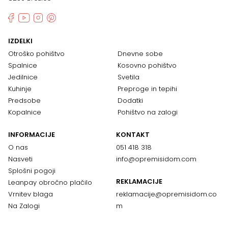
IZDELKI
Otroško pohištvo
Dnevne sobe
Spalnice
Kosovno pohištvo
Jedilnice
Svetila
Kuhinje
Preproge in tepihi
Predsobe
Dodatki
Kopalnice
Pohištvo na zalogi
INFORMACIJE
KONTAKT
O nas
051 418 318
Nasveti
info@opremisidom.com
Splošni pogoji
REKLAMACIJE
Leanpay obročno plačilo
Vrnitev blaga
reklamacije@
opremisidom.co
Na Zalogi
m