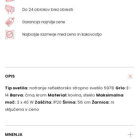
Do 24 obrokov brez obresti
Garancija najnižje cene
Najboljše razmerje med ceno in kakovostjo
OPIS
Tip svetila:
notranje reflektorsko stropno svetilo 5978
Grlo:
E-
14
Barva:
črna, krom
Material:
kovina, steklo
Maksimalna
moč:
3 x 40 W
Zaščita:
IP20
Širina:
56 cm
Žarnica:
ni
vključena v ceno
MNENJA