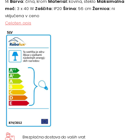
14
Barva:
črna, krom
Material:
kovina, steklo
Maksimalna
moč:
3 x 40 W
Zaščita:
IP20
Širina:
56 cm
Žarnica:
ni
vključena v ceno
Celoten opis
Brezplačna dostava do vaših vrat