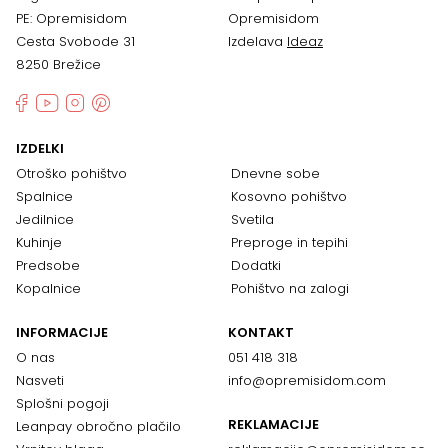
PE: Opremisidom
Opremisidom
Cesta Svobode 31
Izdelava
Ideaz
8250 Brežice
IZDELKI
Otroško pohištvo
Dnevne sobe
Spalnice
Kosovno pohištvo
Jedilnice
Svetila
Kuhinje
Preproge in tepihi
Predsobe
Dodatki
Kopalnice
Pohištvo na zalogi
INFORMACIJE
KONTAKT
O nas
051 418 318
Nasveti
info@opremisidom.com
Splošni pogoji
REKLAMACIJE
Leanpay obročno plačilo