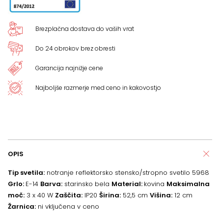
Brezplačna dostava do vaših vrat
Do 24 obrokov brez obresti
Garancija najnižje cene
Najboljše razmerje med ceno in kakovostjo
OPIS
Tip svetila:
notranje reflektorsko stensko/stropno svetilo 5968
Grlo:
E-14
Barva:
starinsko bela
Material:
kovina
Maksimalna
moč:
3 x 40 W
Zaščita:
IP20
Širina:
52,5 cm
Višina:
12 cm
Žarnica:
ni vključena v ceno