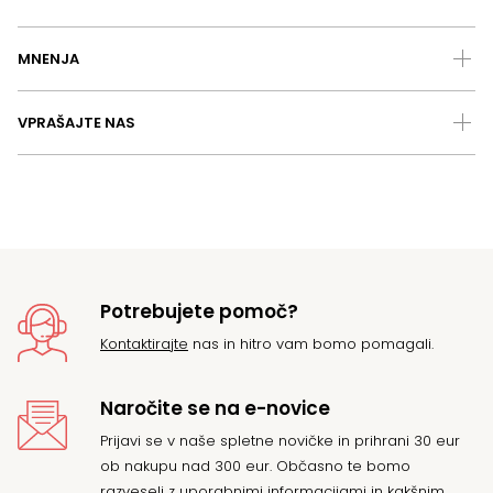
MNENJA
VPRAŠAJTE NAS
Potrebujete pomoč?
Kontaktirajte
nas in hitro vam bomo pomagali.
Naročite se na e-novice
Prijavi se v naše spletne novičke in prihrani 30 eur
ob nakupu nad 300 eur. Občasno te bomo
razveseli z uporabnimi informacijami in kakšnim