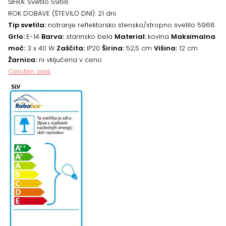
ŠIFRA:
Svetilo 5968
ROK DOBAVE (ŠTEVILO DNI):
21 dni
Tip svetila:
notranje reflektorsko stensko/stropno svetilo 5968
Grlo:
E-14
Barva:
starinsko bela
Material:
kovina
Maksimalna
moč:
3 x 40 W
Zaščita:
IP20
Širina:
52,5 cm
Višina:
12 cm
Žarnica:
ni vključena v ceno
Celoten opis