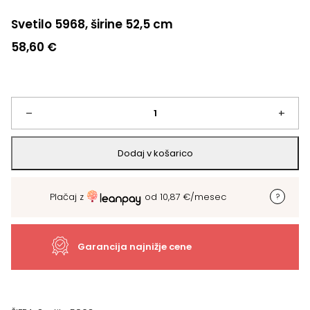
Svetilo 5968, širine 52,5 cm
58,60
€
Svetilo
–
+
5968,
Dodaj v košarico
širine
Plačaj z
od
10,87
€
/mesec
52,5
cm
Garancija najnižje cene
količina