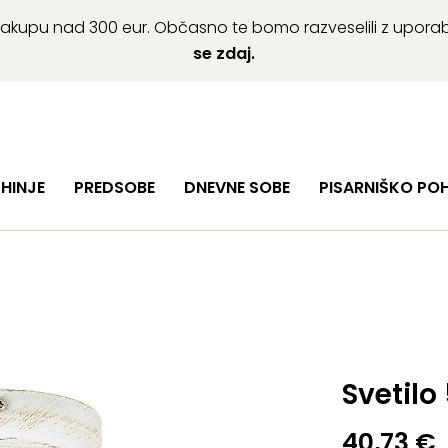
ob nakupu nad 300 eur. Občasno te bomo razveselili z upor
se zdaj.
HINJE
PREDSOBE
DNEVNE SOBE
PISARNIŠKO PO
Svetilo
40,73
€