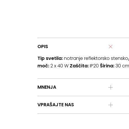
OPIS
Tip svetila:
notranje reflektorsko stensk
moč:
2 x 40 W
Zaščita:
IP20
Širina:
30 c
MNENJA
VPRAŠAJTE NAS