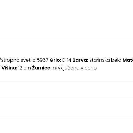
o/stropno svetilo 5967
Grlo:
E-14
Barva:
starinska bela
Mate
m
Višina:
12 cm
Žarnica:
ni vključena v ceno