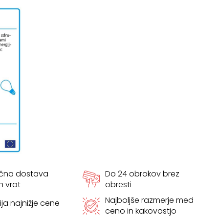
ačna dostava
Do 24 obrokov brez
h vrat
obresti
Najboljše razmerje med
ja najnižje cene
ceno in kakovostjo