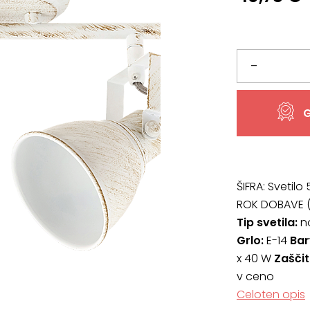
Svetilo
–
5967,
G
širine
30
cm
ŠIFRA:
Svetilo
ROK DOBAVE (
količina
Tip svetila:
no
Grlo:
E-14
Bar
x 40 W
Zaščit
v ceno
Celoten opis