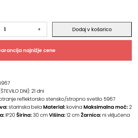
+
Dodaj v košarico
arancija najnižje cene
 5967
ŠTEVILO DNI):
21 dni
tranje reflektorsko stensko/stropno svetilo 5967
va:
starinska bela
Material:
kovina
Maksimalna moč:
2
a:
IP20
Širina:
30 cm
Višina:
12 cm
Žarnica:
ni vključena