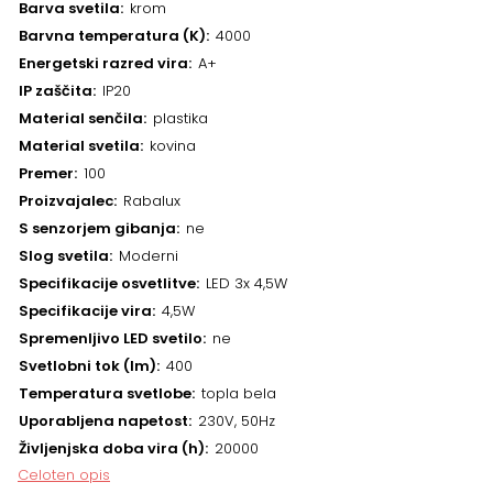
Barva svetila
krom
Barvna temperatura (K)
4000
Energetski razred vira
A+
IP zaščita
IP20
Material senčila
plastika
Material svetila
kovina
Premer
100
Proizvajalec
Rabalux
S senzorjem gibanja
ne
Slog svetila
Moderni
Specifikacije osvetlitve
LED 3x 4,5W
Specifikacije vira
4,5W
Spremenljivo LED svetilo
ne
Svetlobni tok (lm)
400
Temperatura svetlobe
topla bela
Uporabljena napetost
230V, 50Hz
Življenjska doba vira (h)
20000
Celoten opis