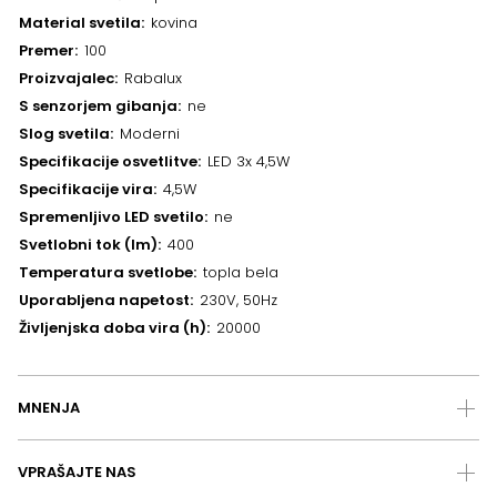
Material svetila
kovina
Premer
100
Proizvajalec
Rabalux
S senzorjem gibanja
ne
Slog svetila
Moderni
Specifikacije osvetlitve
LED 3x 4,5W
Specifikacije vira
4,5W
Spremenljivo LED svetilo
ne
Svetlobni tok (lm)
400
Temperatura svetlobe
topla bela
Uporabljena napetost
230V, 50Hz
Življenjska doba vira (h)
20000
MNENJA
VPRAŠAJTE NAS