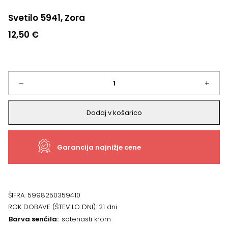
Svetilo 5941, Zora
12,50
€
Svetilo
–
+
5941,
Dodaj v košarico
Zora
Garancija najnižje cene
količina
ŠIFRA:
5998250359410
ROK DOBAVE (ŠTEVILO DNI):
21 dni
Barva senčila
satenasti krom