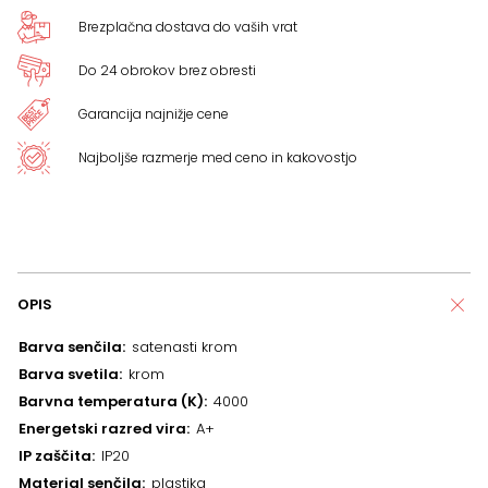
Brezplačna dostava do vaših vrat
Do 24 obrokov brez obresti
Garancija najnižje cene
Najboljše razmerje med ceno in kakovostjo
OPIS
Barva senčila
satenasti krom
Barva svetila
krom
Barvna temperatura (K)
4000
Energetski razred vira
A+
IP zaščita
IP20
Material senčila
plastika