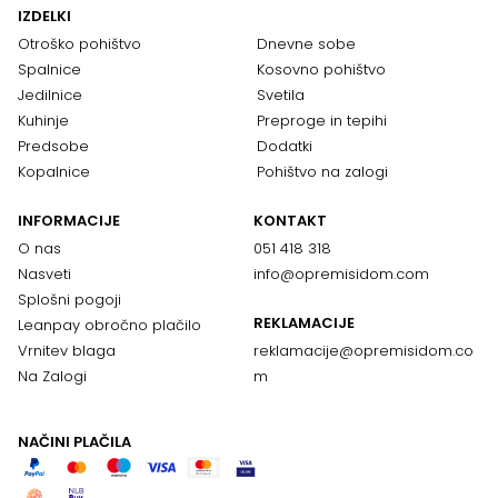
IZDELKI
Otroško pohištvo
Dnevne sobe
Spalnice
Kosovno pohištvo
Jedilnice
Svetila
Kuhinje
Preproge in tepihi
Predsobe
Dodatki
Kopalnice
Pohištvo na zalogi
INFORMACIJE
KONTAKT
O nas
051 418 318
Nasveti
info@opremisidom.com
Splošni pogoji
REKLAMACIJE
Leanpay obročno plačilo
Vrnitev blaga
reklamacije@
opremisidom.co
Na Zalogi
m
NAČINI PLAČILA