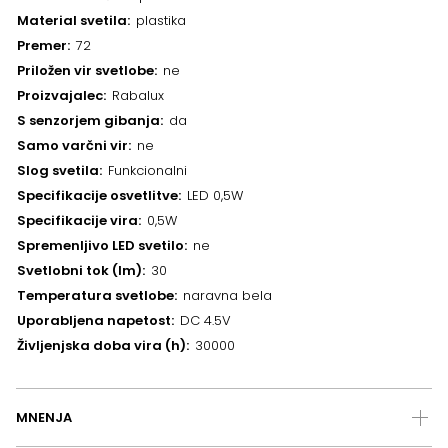
Material svetila
plastika
Premer
72
Priložen vir svetlobe
ne
Proizvajalec
Rabalux
S senzorjem gibanja
da
Samo varčni vir
ne
Slog svetila
Funkcionalni
Specifikacije osvetlitve
LED 0,5W
Specifikacije vira
0,5W
Spremenljivo LED svetilo
ne
Svetlobni tok (lm)
30
Temperatura svetlobe
naravna bela
Uporabljena napetost
DC 4.5V
Življenjska doba vira (h)
30000
MNENJA