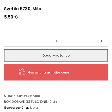
Svetilo 5730, Milo
5,53
€
Svetilo
–
+
5730,
Dodaj v košarico
Milo
Garancija najnižje cene
količina
ŠIFRA:
5998250357300
ROK DOBAVE (ŠTEVILO DNI):
10 dni
Barva senčila
bela