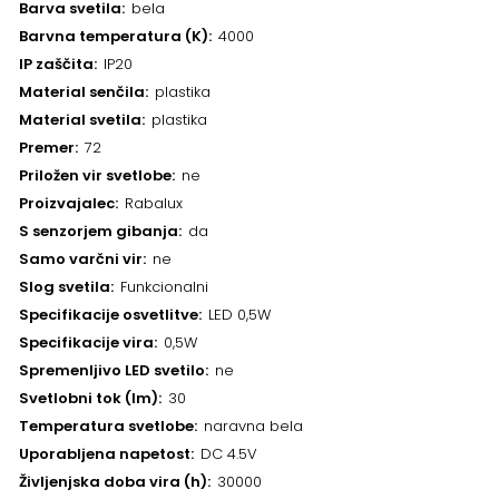
Barva svetila
bela
Barvna temperatura (K)
4000
IP zaščita
IP20
Material senčila
plastika
Material svetila
plastika
Premer
72
Priložen vir svetlobe
ne
Proizvajalec
Rabalux
S senzorjem gibanja
da
Samo varčni vir
ne
Slog svetila
Funkcionalni
Specifikacije osvetlitve
LED 0,5W
Specifikacije vira
0,5W
Spremenljivo LED svetilo
ne
Svetlobni tok (lm)
30
Temperatura svetlobe
naravna bela
Uporabljena napetost
DC 4.5V
Življenjska doba vira (h)
30000