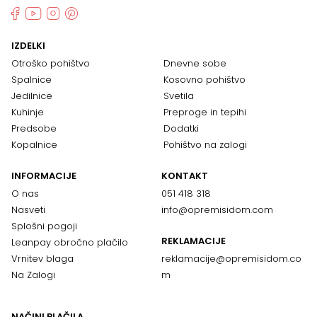
IZDELKI
Otroško pohištvo
Dnevne sobe
Spalnice
Kosovno pohištvo
Jedilnice
Svetila
Kuhinje
Preproge in tepihi
Predsobe
Dodatki
Kopalnice
Pohištvo na zalogi
INFORMACIJE
KONTAKT
O nas
051 418 318
Nasveti
info@opremisidom.com
Splošni pogoji
REKLAMACIJE
Leanpay obročno plačilo
Vrnitev blaga
reklamacije@
opremisidom.co
Na Zalogi
m
NAČINI PLAČILA