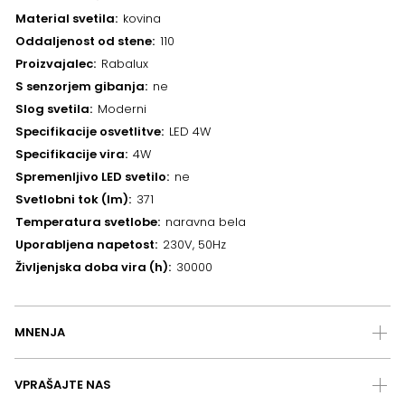
Material svetila
kovina
Oddaljenost od stene
110
Proizvajalec
Rabalux
S senzorjem gibanja
ne
Slog svetila
Moderni
Specifikacije osvetlitve
LED 4W
Specifikacije vira
4W
Spremenljivo LED svetilo
ne
Svetlobni tok (lm)
371
Temperatura svetlobe
naravna bela
Uporabljena napetost
230V, 50Hz
Življenjska doba vira (h)
30000
MNENJA
VPRAŠAJTE NAS