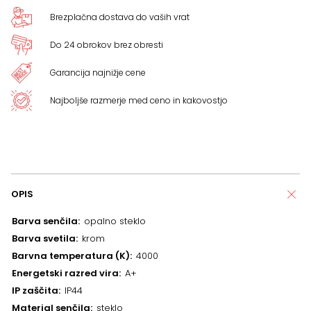
Brezplačna dostava do vaših vrat
Do 24 obrokov brez obresti
Garancija najnižje cene
Najboljše razmerje med ceno in kakovostjo
OPIS
Barva senčila
opalno steklo
Barva svetila
krom
Barvna temperatura (K)
4000
Energetski razred vira
A+
IP zaščita
IP44
Material senčila
steklo