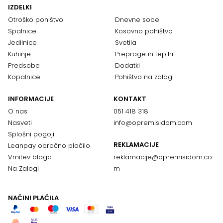
IZDELKI
Otroško pohištvo
Dnevne sobe
Spalnice
Kosovno pohištvo
Jedilnice
Svetila
Kuhinje
Preproge in tepihi
Predsobe
Dodatki
Kopalnice
Pohištvo na zalogi
INFORMACIJE
KONTAKT
O nas
051 418 318
Nasveti
info@opremisidom.com
Splošni pogoji
REKLAMACIJE
Leanpay obročno plačilo
Vrnitev blaga
reklamacije@
opremisidom.co
Na Zalogi
m
NAČINI PLAČILA