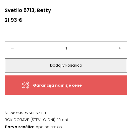
Svetilo 5713, Betty
21,93
€
Svetilo
–
+
5713,
Dodaj v košarico
Betty
Garancija najnižje cene
količina
ŠIFRA:
5998250357133
ROK DOBAVE (ŠTEVILO DNI):
10 dni
Barva senčila
opalno steklo