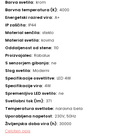
Barva svetila
krom
Barvna temperatura (K)
4000
Energetski razred vira
A+
IP zaščita
IP44
Material senčila
steklo
Material svetila
kovina
Oddaljenost od stene
110
Proizvajalec
Rabalux
S senzorjem gibanja
ne
Slog svetila
Moderni
Specifikacije osvetlitve
LED 4W
Specifikacije vira
4W
Spremenljivo LED svetilo
ne
Svetlobni tok (lm)
371
Temperatura svetlobe
naravna bela
Uporabljena napetost
230V, 50Hz
Življenjska doba vira (h)
30000
Celoten opis