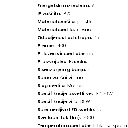
Energetski razred vira
A+
IP zaščita
IP20
Material senčila
plastika
Material svetila
kovina
Oddaljenost od stropa
75
Premer
400
Priložen vir svetlobe
ne
Proizvajalec
Rabalux
S senzorjem gibanja
ne
Samo varčni vir
ne
Slog svetila
Moderni
Specifikacije osvetlitve
LED 36W
Specifikacije vira
36W
Spremenljivo LED svetilo
ne
Svetlobni tok (lm)
3000
Temperatura svetlobe
lahko se spremi