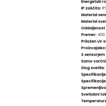
Energetski r
IP zaščita
IP
Material sen
Material svet
Oddaljenost
Premer
400
Priložen vir 
Proizvajalec
S senzorjem 
Samo varčni 
Slog svetila
Specifikacije
Specifikacije
Spremenljivo
Svetlobni to
Temperatura