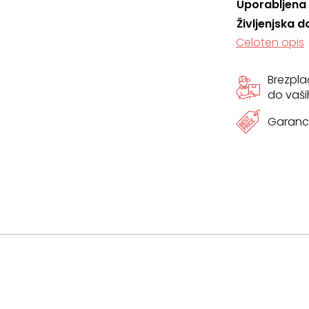
Uporabljena
Življenjska d
Celoten opis
Brezpl
do vaši
Garanci