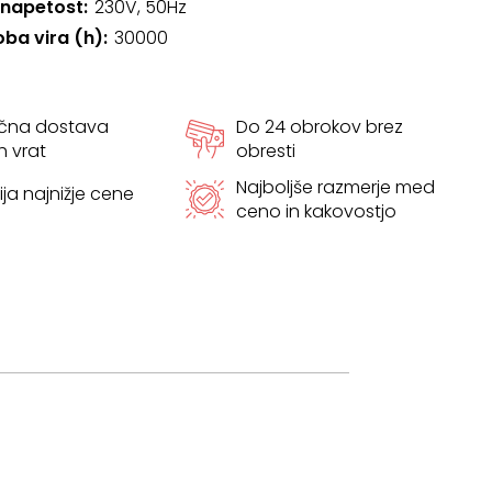
 napetost
230V, 50Hz
oba vira (h)
30000
ačna dostava
Do 24 obrokov brez
h vrat
obresti
Najboljše razmerje med
ja najnižje cene
ceno in kakovostjo