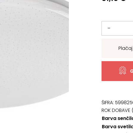
Svetilo
–
5445,
Plačaj
Danny
količina
G
ŠIFRA:
599825
ROK DOBAVE (
Barva senčil
Barva svetil