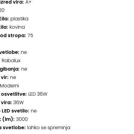
azred vira
A+
20
čila
plastika
ila
kovina
 od stropa
75
svetlobe
ne
Rabalux
gibanja
ne
vir
ne
Moderni
 osvetlitve
LED 36W
 vira
36W
 LED svetilo
ne
k (lm)
3000
 svetlobe
lahko se spreminja