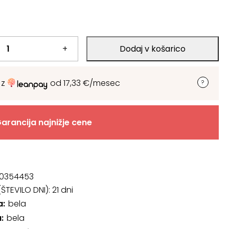
+
Dodaj v košarico
 z
od
17,33
€
/mesec
arancija najnižje cene
0354453
ŠTEVILO DNI):
21 dni
a
bela
a
bela