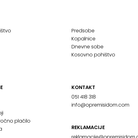
ištvo
Predsobe
Kopalnice
Dnevne sobe
Kosovno pohištvo
E
KONTAKT
051 418 318
info@opremisidom.com
ji
očno plačilo
REKLAMACIJE
a
reklamacije@
opremisidom