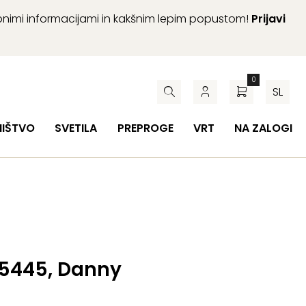
abnimi informacijami in kakšnim lepim popustom!
Prijavi
0
SL
HIŠTVO
SVETILA
PREPROGE
VRT
NA ZALOGI
 5445, Danny