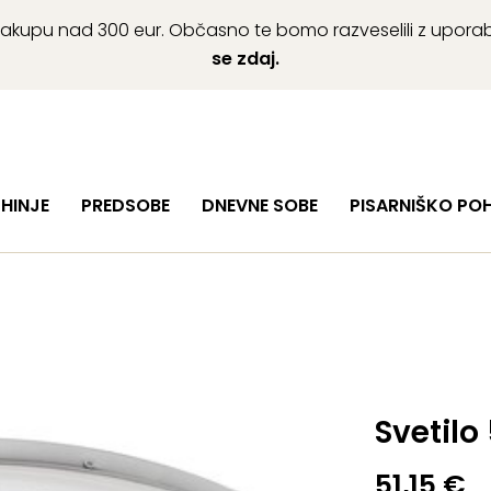
ob nakupu nad 300 eur. Občasno te bomo razveselili z upor
se zdaj.
HINJE
PREDSOBE
DNEVNE SOBE
PISARNIŠKO PO
Svetilo
51,15
€