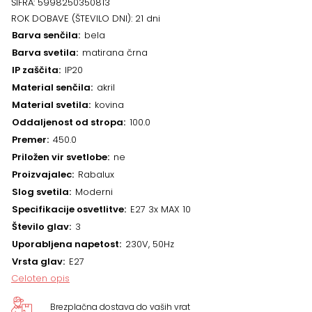
ŠIFRA:
5998250350813
ROK DOBAVE (ŠTEVILO DNI):
21 dni
Barva senčila
bela
Barva svetila
matirana črna
IP zaščita
IP20
Material senčila
akril
Material svetila
kovina
Oddaljenost od stropa
100.0
Premer
450.0
Priložen vir svetlobe
ne
Proizvajalec
Rabalux
Slog svetila
Moderni
Specifikacije osvetlitve
E27 3x MAX 10
Število glav
3
Uporabljena napetost
230V, 50Hz
Vrsta glav
E27
Celoten opis
Brezplačna dostava do vaših vrat