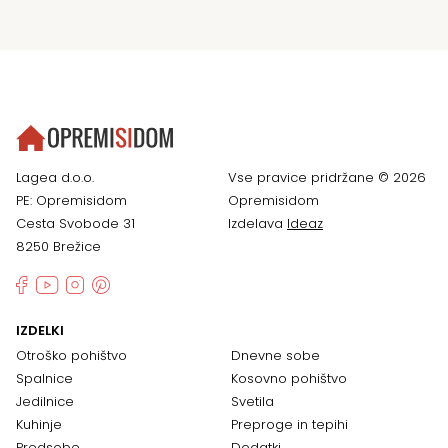
Lagea d.o.o.
Vse pravice pridržane © 2026
PE: Opremisidom
Opremisidom
Cesta Svobode 31
Izdelava
Ideaz
8250 Brežice
IZDELKI
Otroško pohištvo
Dnevne sobe
Spalnice
Kosovno pohištvo
Jedilnice
Svetila
Kuhinje
Preproge in tepihi
Predsobe
Dodatki