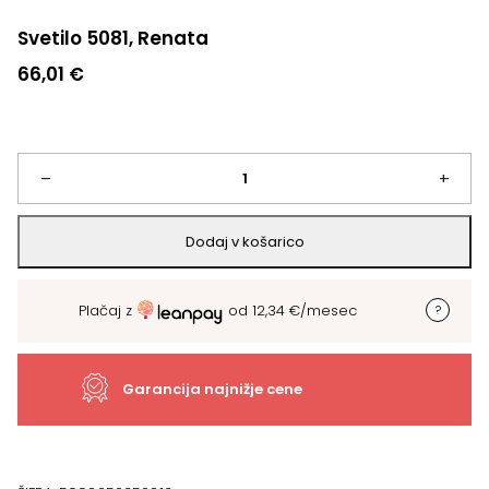
Svetilo 5081, Renata
66,01
€
Svetilo
–
+
5081,
Dodaj v košarico
Renata
Plačaj z
od
12,34
€
/mesec
količina
Garancija najnižje cene