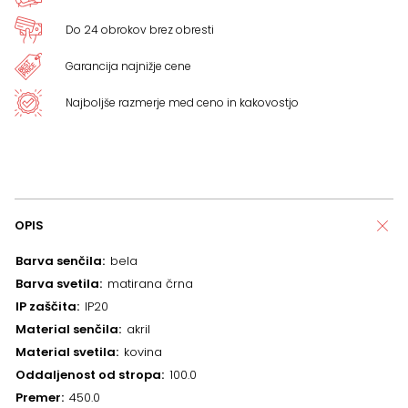
Do 24 obrokov brez obresti
Garancija najnižje cene
Najboljše razmerje med ceno in kakovostjo
OPIS
Barva senčila
bela
Barva svetila
matirana črna
IP zaščita
IP20
Material senčila
akril
Material svetila
kovina
Oddaljenost od stropa
100.0
Premer
450.0