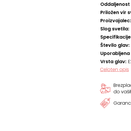
Oddaljenost
Priložen vir 
Proizvajalec
Slog svetila
Specifikacije
Število glav
Uporabljena
Vrsta glav
E
Celoten opis
Brezpl
do vaši
Garanci