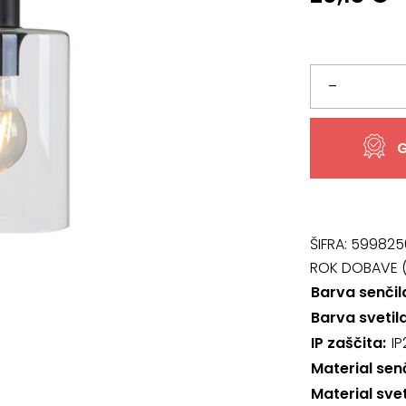
Svetilo
–
5077,
G
Miroslaw
količina
ŠIFRA:
599825
ROK DOBAVE (
Barva senčil
Barva svetil
IP zaščita
IP
Material sen
Material svet