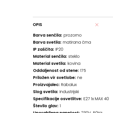
OPIS
Barva senčila
prozorno
Barva svetila
matirana črna
IP zaščita
IP20
Material senčila
steklo
Material svetila
kovina
Oddaljenost od stene
175
Priložen vir svetlobe
ne
Proizvajalec
Rabalux
Slog svetila
Industrijski
Specifikacije osvetlitve
E27 1x MAX 40
Število glav
1
Uporabljena napetost
230V, 50Hz