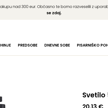
ob nakupu nad 300 eur. Občasno te bomo razveselili z upor
se zdaj.
HINJE
PREDSOBE
DNEVNE SOBE
PISARNIŠKO PO
Svetilo
20,13
€