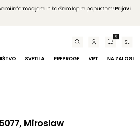
abnimi informacijami in kakšnim lepim popustom!
Prijavi
0
SL
HIŠTVO
SVETILA
PREPROGE
VRT
NA ZALOGI
 5077, Miroslaw