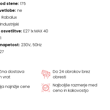
 od stene
175
svetlobe
ne
Rabalux
Industrijski
 osvetlitve
E27 1x MAX 40
1
 napetost
230V, 50Hz
27
ačna dostava
Do 24 obrokov brez
h vrat
obresti
Najboljše razmerje med
ja najnižje cene
ceno in kakovostjo