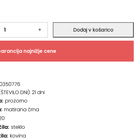
+
Dodaj v košarico
arancija najnižje cene
0350776
ŠTEVILO DNI):
21 dni
a
prozorno
a
matirana črna
20
čila
steklo
ila
kovina