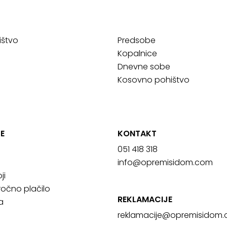
ištvo
Predsobe
Kopalnice
Dnevne sobe
Kosovno pohištvo
E
KONTAKT
051 418 318
info@opremisidom.com
ji
očno plačilo
REKLAMACIJE
a
reklamacije@
opremisidom