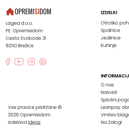
IZDELKI
Otroško poh
Lagea d.o.o.
Spalnice
PE: Opremisidom
Jedilnice
Cesta Svobode 31
Kuhinje
8250 Brežice
INFORMACIJ
O nas
Nasveti
Splošni pogo
Vse pravice pridržane ©
Leanpay obr
2026 Opremisidom
Vrnitev blag
Izdelava
Ideaz
Na Zalogi