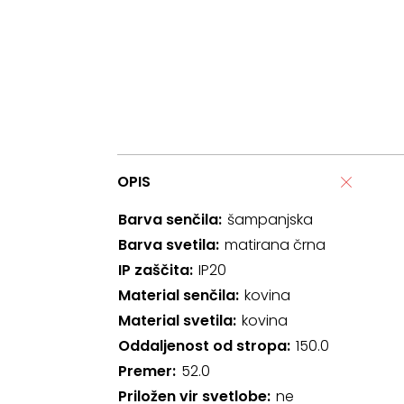
OPIS
Barva senčila
šampanjska
Barva svetila
matirana črna
IP zaščita
IP20
Material senčila
kovina
Material svetila
kovina
Oddaljenost od stropa
150.0
Premer
52.0
Priložen vir svetlobe
ne