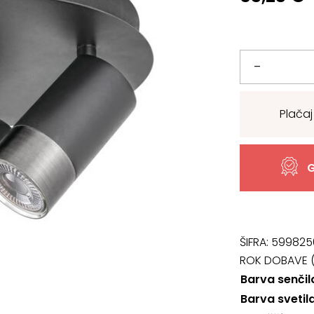
Svetilo
–
5071,
Plačaj
Zircon
količina
G
ŠIFRA:
599825
ROK DOBAVE (
Barva senčil
Barva svetil