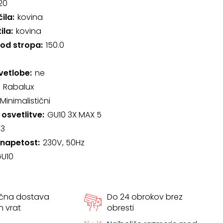
20
čila
kovina
ila
kovina
 od stropa
150.0
svetlobe
ne
Rabalux
Minimalistični
 osvetlitve
GU10 3X MAX 5
3
 napetost
230V, 50Hz
U10
ačna dostava
Do 24 obrokov brez
h vrat
obresti