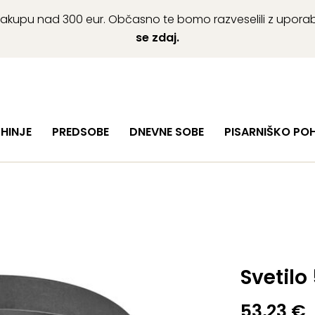
ob nakupu nad 300 eur. Občasno te bomo razveselili z upor
se zdaj.
HINJE
PREDSOBE
DNEVNE SOBE
PISARNIŠKO PO
Svetilo 
53,23
€