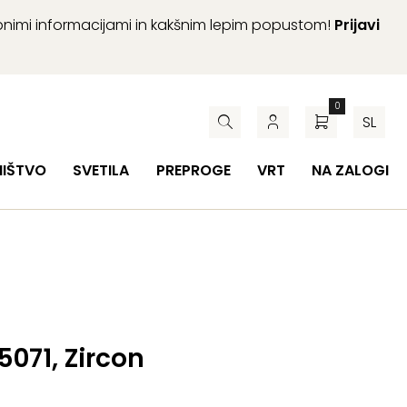
abnimi informacijami in kakšnim lepim popustom!
Prijavi
0
SL
HIŠTVO
SVETILA
PREPROGE
VRT
NA ZALOGI
5071, Zircon