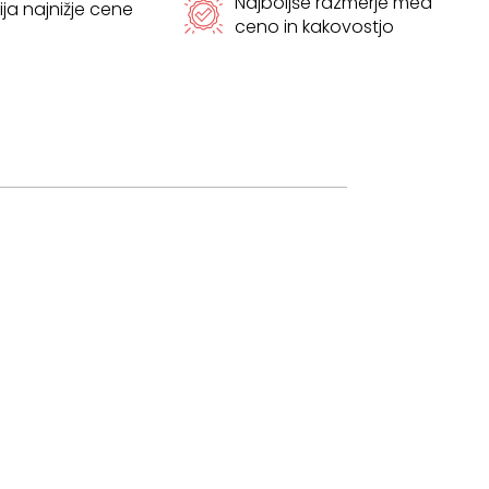
Najboljše razmerje med
ja najnižje cene
ceno in kakovostjo