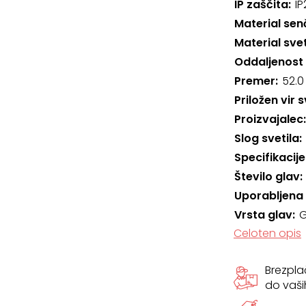
IP zaščita
IP
Material sen
Material svet
Oddaljenost
Premer
52.0
Priložen vir 
Proizvajalec
Slog svetila
Specifikacije
Število glav
Uporabljena
Vrsta glav
G
Celoten opis
Brezpl
do vaši