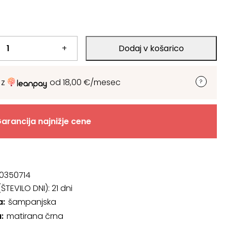
+
Dodaj v košarico
 z
od
18,00
€
/mesec
arancija najnižje cene
0350714
ŠTEVILO DNI):
21 dni
a
šampanjska
a
matirana črna