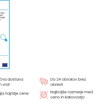
ačna dostava
Do 24 obrokov brez
h vrat
obresti
Najboljše razmerje med
ja najnižje cene
ceno in kakovostjo