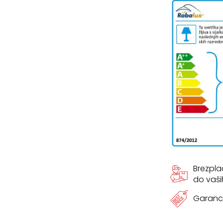
cm
količina
Brezpl
do vaši
Garanci