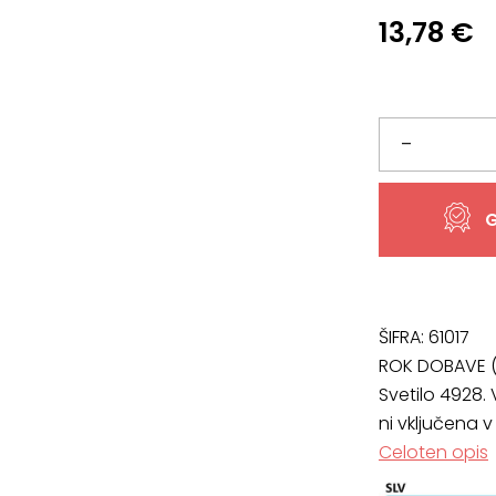
13,78
€
Svetilo
–
4928,
G
širine
13,5
cm
ŠIFRA:
61017
ROK DOBAVE (
in
Svetilo 4928. 
ni vključena v
višine
Celoten opis
30