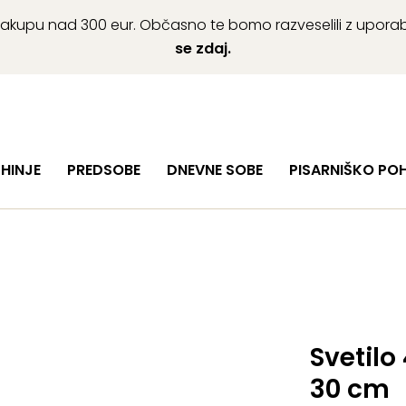
ob nakupu nad 300 eur. Občasno te bomo razveselili z upor
se zdaj.
HINJE
PREDSOBE
DNEVNE SOBE
PISARNIŠKO PO
Svetilo
30 cm