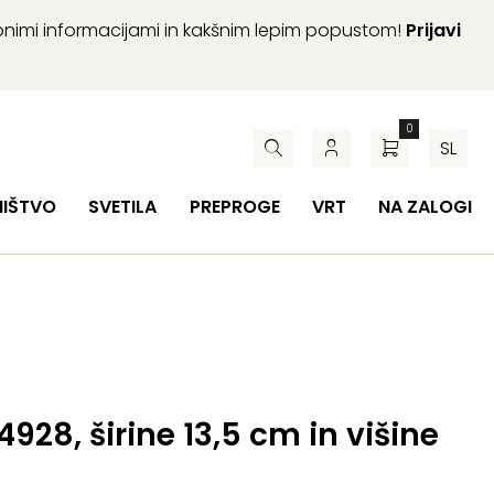
abnimi informacijami in kakšnim lepim popustom!
Prijavi
0
SL
HIŠTVO
SVETILA
PREPROGE
VRT
NA ZALOGI
 4928, širine 13,5 cm in višine