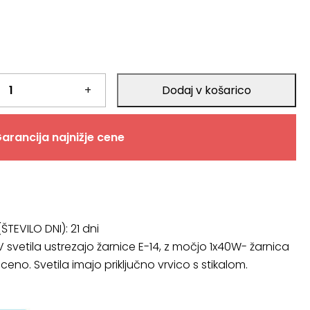
+
Dodaj v košarico
arancija najnižje cene
ŠTEVILO DNI):
21 dni
V svetila ustrezajo žarnice E-14, z močjo 1x40W- žarnica
 ceno. Svetila imajo priključno vrvico s stikalom.