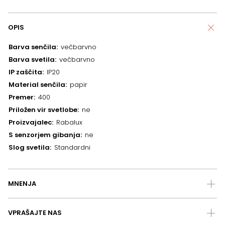
OPIS
Barva senčila
večbarvno
Barva svetila
večbarvno
IP zaščita
IP20
Material senčila
papir
Premer
400
Priložen vir svetlobe
ne
Proizvajalec
Rabalux
S senzorjem gibanja
ne
Slog svetila
Standardni
MNENJA
VPRAŠAJTE NAS