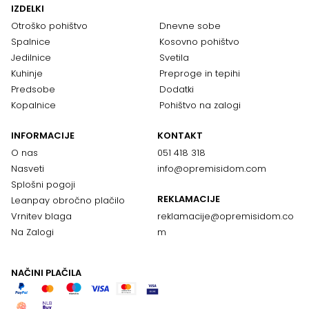
IZDELKI
Otroško pohištvo
Dnevne sobe
Spalnice
Kosovno pohištvo
Jedilnice
Svetila
Kuhinje
Preproge in tepihi
Predsobe
Dodatki
Kopalnice
Pohištvo na zalogi
INFORMACIJE
KONTAKT
O nas
051 418 318
Nasveti
info@opremisidom.com
Splošni pogoji
REKLAMACIJE
Leanpay obročno plačilo
Vrnitev blaga
reklamacije@
opremisidom.co
Na Zalogi
m
NAČINI PLAČILA