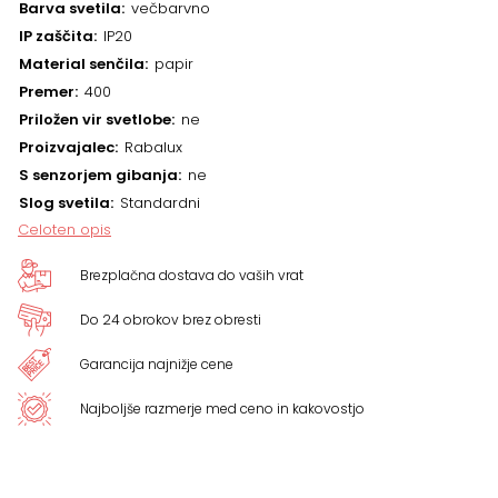
Barva svetila
večbarvno
IP zaščita
IP20
Material senčila
papir
Premer
400
Priložen vir svetlobe
ne
Proizvajalec
Rabalux
S senzorjem gibanja
ne
Slog svetila
Standardni
Celoten opis
Brezplačna dostava do vaših vrat
Do 24 obrokov brez obresti
Garancija najnižje cene
Najboljše razmerje med ceno in kakovostjo