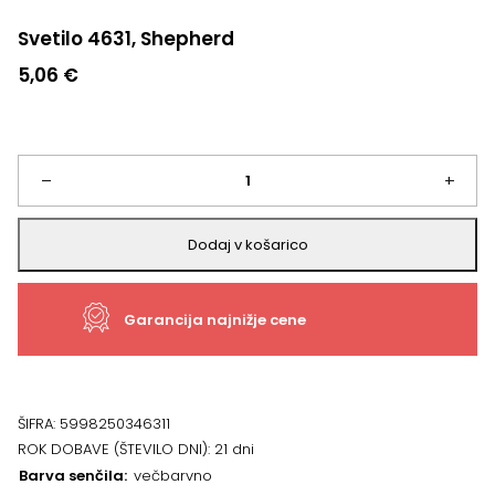
Svetilo 4631, Shepherd
5,06
€
Svetilo
–
+
4631,
Dodaj v košarico
Shepherd
Garancija najnižje cene
količina
ŠIFRA:
5998250346311
ROK DOBAVE (ŠTEVILO DNI):
21 dni
Barva senčila
večbarvno