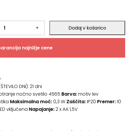
+
Dodaj v košarico
arancija najnižje cene
0
ŠTEVILO DNI):
21 dni
otranje nočno svetilo 4565
Barva:
motiv lev
stika
Maksimalna moč:
0,3 W
Zaščita:
IP20
Premer:
10
ED vključena
Napajanje:
2 x AA 1,5V