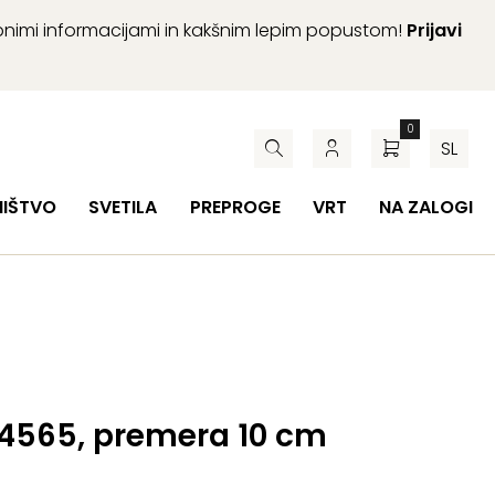
abnimi informacijami in kakšnim lepim popustom!
Prijavi
0
SL
HIŠTVO
SVETILA
PREPROGE
VRT
NA ZALOGI
 4565, premera 10 cm