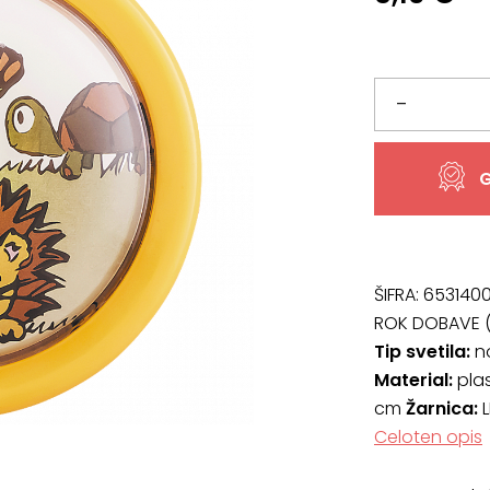
Svetilo
–
4565,
G
premera
10
cm
ŠIFRA:
653140
ROK DOBAVE (
količina
Tip svetila:
n
Material:
pla
cm
Žarnica:
L
Celoten opis