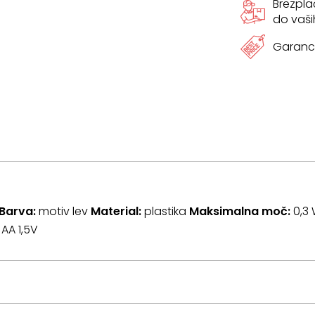
Brezpl
do vaši
Garanci
Barva:
motiv lev
Material:
plastika
Maksimalna moč:
0,3
 AA 1,5V