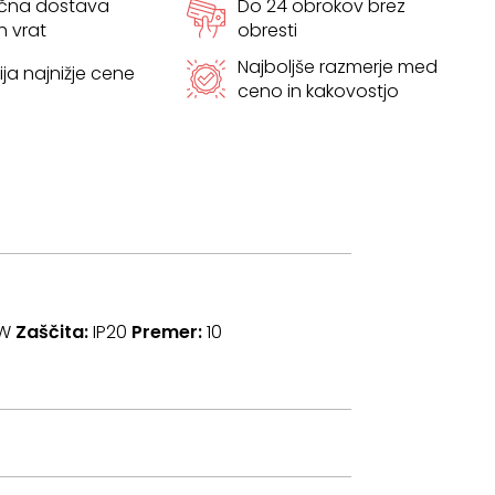
ačna dostava
Do 24 obrokov brez
h vrat
obresti
Najboljše razmerje med
ja najnižje cene
ceno in kakovostjo
 W
Zaščita:
IP20
Premer:
10