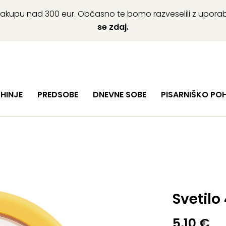
ob nakupu nad 300 eur. Občasno te bomo razveselili z upor
se zdaj.
HINJE
PREDSOBE
DNEVNE SOBE
PISARNIŠKO PO
Svetilo
5,10
€