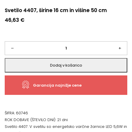
Svetilo 4407, širine 16 cm in višine 50 cm
46,63
€
Svetilo
–
+
4407,
Dodaj v košarico
širine
Garancija najnižje cene
16
cm
in
ŠIFRA:
60746
ROK DOBAVE (ŠTEVILO DNI):
21 dni
višine
Svetilo 4407. V svetilu so energetsko varčne žarnice LED 5,6W in