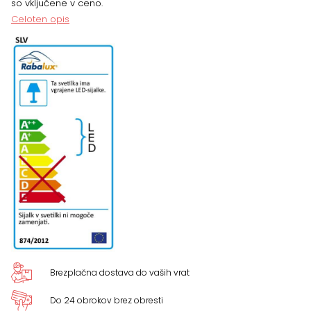
so vključene v ceno.
50
Celoten opis
cm
količina
Brezplačna dostava do vaših vrat
Do 24 obrokov brez obresti