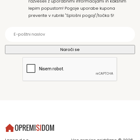
razveseli z uporabnimi informacijami in kakšnim
lepim popustom! Pogoje uporabe kupona
preverite v rubriki "Splošni pogoji"/točka 5!