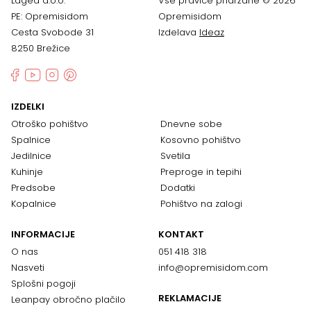
Lagea d.o.o.
Vse pravice pridržane © 2026
PE: Opremisidom
Opremisidom
Cesta Svobode 31
Izdelava
Ideaz
8250 Brežice
IZDELKI
Otroško pohištvo
Dnevne sobe
Spalnice
Kosovno pohištvo
Jedilnice
Svetila
Kuhinje
Preproge in tepihi
Predsobe
Dodatki
Kopalnice
Pohištvo na zalogi
INFORMACIJE
KONTAKT
O nas
051 418 318
Nasveti
info@opremisidom.com
Splošni pogoji
REKLAMACIJE
Leanpay obročno plačilo