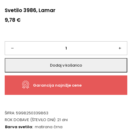
Svetilo 3986, Lamar
9,78
€
Svetilo
–
+
3986,
Dodaj v košarico
Lamar
Garancija najnižje cene
količina
ŠIFRA:
5998250339863
ROK DOBAVE (ŠTEVILO DNI):
21 dni
Barva svetila
matirana črna