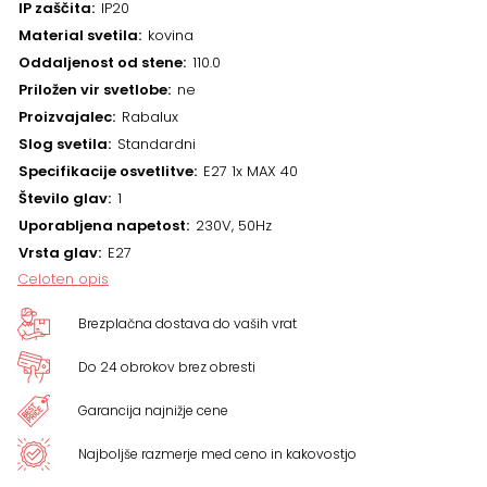
IP zaščita
IP20
Material svetila
kovina
Oddaljenost od stene
110.0
Priložen vir svetlobe
ne
Proizvajalec
Rabalux
Slog svetila
Standardni
Specifikacije osvetlitve
E27 1x MAX 40
Število glav
1
Uporabljena napetost
230V, 50Hz
Vrsta glav
E27
Celoten opis
Brezplačna dostava do vaših vrat
Do 24 obrokov brez obresti
Garancija najnižje cene
Najboljše razmerje med ceno in kakovostjo