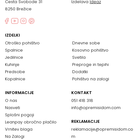
Cesta Svobode 31
Izdelava
Ideaz
8250 Brežice
IZDELKI
Otroško pohištvo
Dnevne sobe
Spalnice
Kosovno pohištvo
Jedilnice
Svetila
Kuhinje
Preproge in tepihi
Predsobe
Dodatki
Kopalnice
Pohištvo na zalogi
INFORMACIJE
KONTAKT
O nas
051 418 318
Nasveti
info@opremisidom.com
Splošni pogoji
REKLAMACIJE
Leanpay obročno plačilo
Vrnitev blaga
reklamacije@
opremisidom.co
Na Zalogi
m