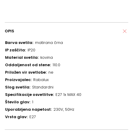
OPIS
Barva svetila
matirana črna
IP zaščita
IP20
Material svetila
kovina
Oddaljenost od stene
110.0
Priložen vir svetlobe
ne
Proizvajalec
Rabalux
Slog svetila
Standardni
Specifikacije osvetlitve
E27 1x MAX 40
Število glav
1
Uporabljena napetost
230V, 50Hz
Vrsta glav
E27