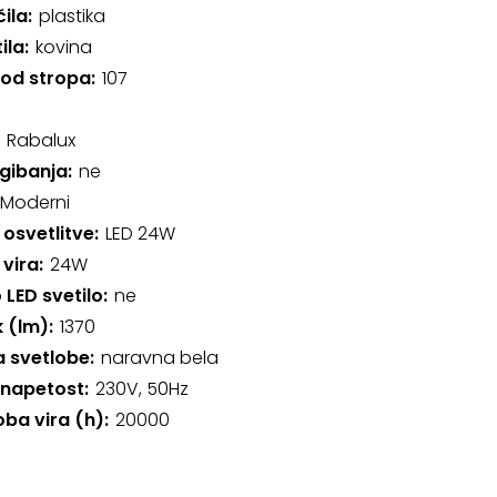
čila
plastika
ila
kovina
 od stropa
107
Rabalux
gibanja
ne
Moderni
 osvetlitve
LED 24W
 vira
24W
 LED svetilo
ne
k (lm)
1370
 svetlobe
naravna bela
 napetost
230V, 50Hz
oba vira (h)
20000