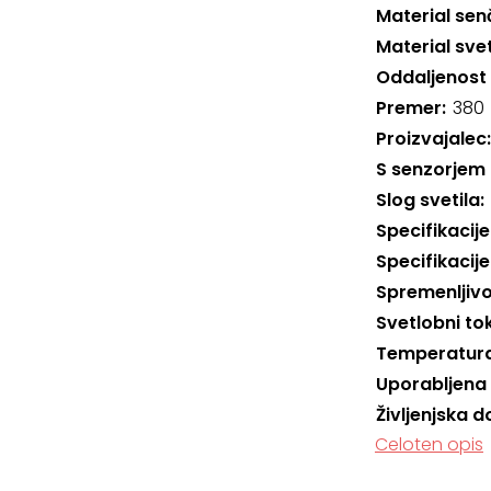
Material sen
Material svet
Oddaljenost
Premer
380
Proizvajalec
S senzorjem 
Slog svetila
Specifikacije
Specifikacije
Spremenljivo
Svetlobni to
Temperatura
Uporabljena
Življenjska d
Celoten opis