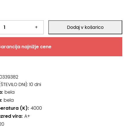
+
Dodaj v košarico
arancija najnižje cene
0339382
ŠTEVILO DNI):
10 dni
a
bela
a
bela
eratura (K)
4000
azred vira
A+
20