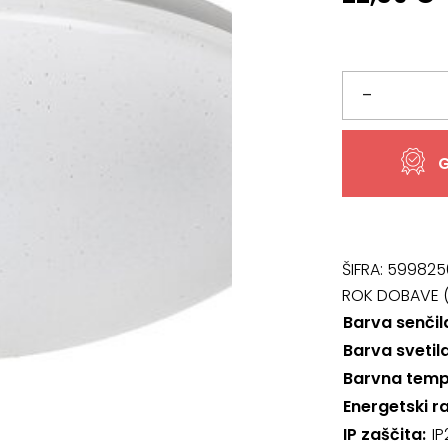
Svetilo
–
3938,
G
Lucas
količina
ŠIFRA:
599825
ROK DOBAVE (
Barva senčil
Barva svetil
Barvna temp
Energetski r
IP zaščita
IP