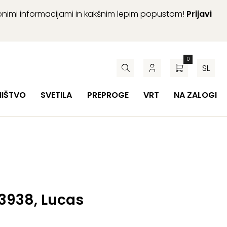
abnimi informacijami in kakšnim lepim popustom!
Prijavi
0
SL
HIŠTVO
SVETILA
PREPROGE
VRT
NA ZALOGI
 3938, Lucas