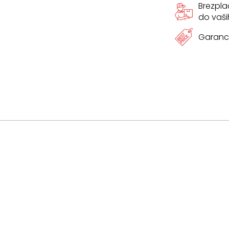
Brezpl
do vaši
Garanci