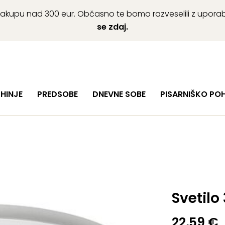
ob nakupu nad 300 eur. Občasno te bomo razveselili z upor
se zdaj.
HINJE
PREDSOBE
DNEVNE SOBE
PISARNIŠKO PO
Svetilo
22,59
€