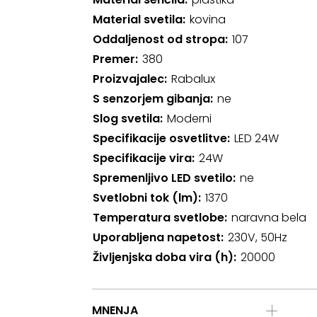
Material svetila
kovina
Oddaljenost od stropa
107
Premer
380
Proizvajalec
Rabalux
S senzorjem gibanja
ne
Slog svetila
Moderni
Specifikacije osvetlitve
LED 24W
Specifikacije vira
24W
Spremenljivo LED svetilo
ne
Svetlobni tok (lm)
1370
Temperatura svetlobe
naravna bela
Uporabljena napetost
230V, 50Hz
Življenjska doba vira (h)
20000
MNENJA