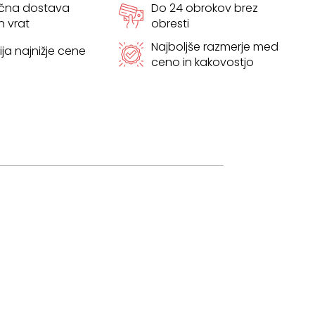
ačna dostava
Do 24 obrokov brez
h vrat
obresti
Najboljše razmerje med
ja najnižje cene
ceno in kakovostjo