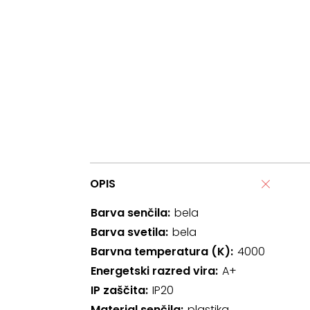
OPIS
Barva senčila
bela
Barva svetila
bela
Barvna temperatura (K)
4000
Energetski razred vira
A+
IP zaščita
IP20
Material senčila
plastika