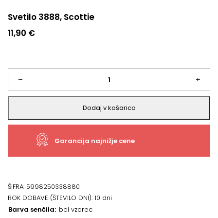
Svetilo 3888, Scottie
11,90
€
Svetilo
–
+
3888,
Dodaj v košarico
Scottie
Garancija najnižje cene
količina
ŠIFRA:
5998250338880
ROK DOBAVE (ŠTEVILO DNI):
10 dni
Barva senčila
bel vzorec