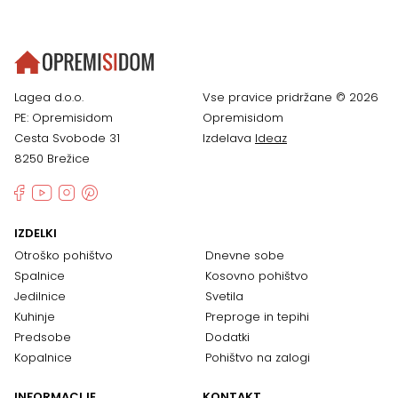
Lagea d.o.o.
Vse pravice pridržane © 2026
PE: Opremisidom
Opremisidom
Cesta Svobode 31
Izdelava
Ideaz
8250 Brežice
IZDELKI
Otroško pohištvo
Dnevne sobe
Spalnice
Kosovno pohištvo
Jedilnice
Svetila
Kuhinje
Preproge in tepihi
Predsobe
Dodatki
Kopalnice
Pohištvo na zalogi
INFORMACIJE
KONTAKT