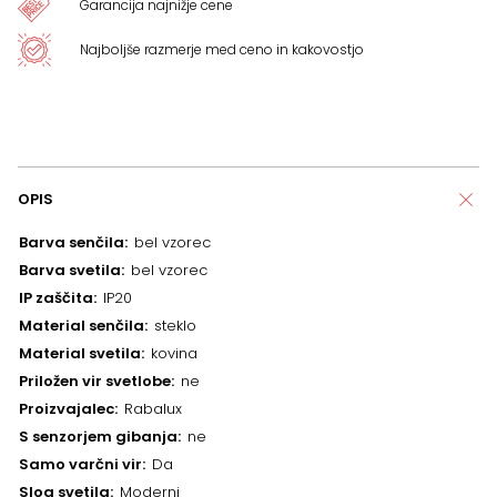
Garancija najnižje cene
Najboljše razmerje med ceno in kakovostjo
OPIS
Barva senčila
bel vzorec
Barva svetila
bel vzorec
IP zaščita
IP20
Material senčila
steklo
Material svetila
kovina
Priložen vir svetlobe
ne
Proizvajalec
Rabalux
S senzorjem gibanja
ne
Samo varčni vir
Da
Slog svetila
Moderni