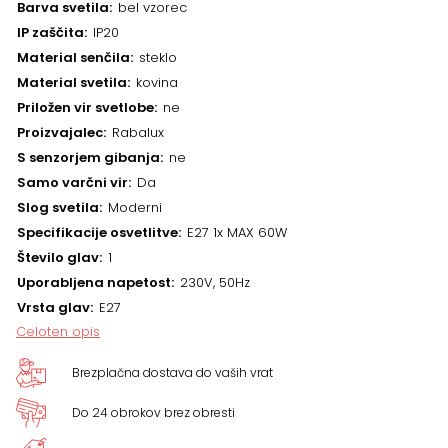
Barva svetila
bel vzorec
IP zaščita
IP20
Material senčila
steklo
Material svetila
kovina
Priložen vir svetlobe
ne
Proizvajalec
Rabalux
S senzorjem gibanja
ne
Samo varčni vir
Da
Slog svetila
Moderni
Specifikacije osvetlitve
E27 1x MAX 60W
Število glav
1
Uporabljena napetost
230V, 50Hz
Vrsta glav
E27
Celoten opis
Brezplačna dostava do vaših vrat
Do 24 obrokov brez obresti