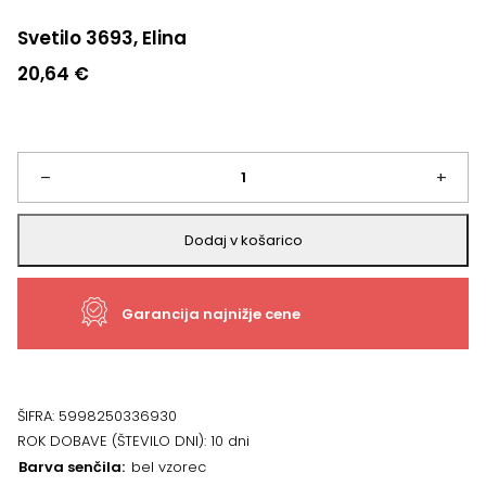
Svetilo 3693, Elina
20,64
€
Svetilo
–
+
3693,
Dodaj v košarico
Elina
Garancija najnižje cene
količina
ŠIFRA:
5998250336930
ROK DOBAVE (ŠTEVILO DNI):
10 dni
Barva senčila
bel vzorec