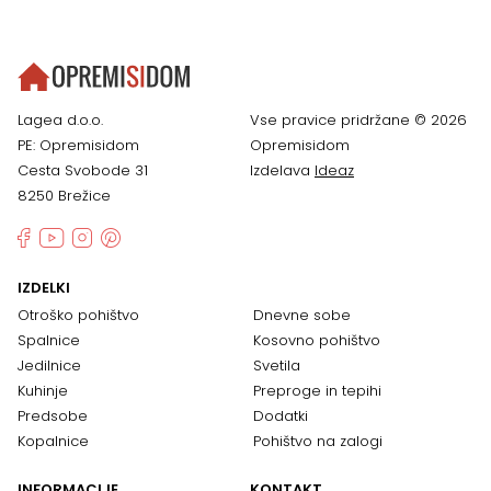
Lagea d.o.o.
Vse pravice pridržane © 2026
PE: Opremisidom
Opremisidom
Cesta Svobode 31
Izdelava
Ideaz
8250 Brežice
IZDELKI
Otroško pohištvo
Dnevne sobe
Spalnice
Kosovno pohištvo
Jedilnice
Svetila
Kuhinje
Preproge in tepihi
Predsobe
Dodatki
Kopalnice
Pohištvo na zalogi
INFORMACIJE
KONTAKT