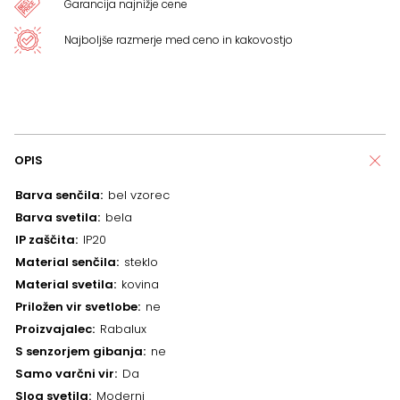
Garancija najnižje cene
Najboljše razmerje med ceno in kakovostjo
OPIS
Barva senčila
bel vzorec
Barva svetila
bela
IP zaščita
IP20
Material senčila
steklo
Material svetila
kovina
Priložen vir svetlobe
ne
Proizvajalec
Rabalux
S senzorjem gibanja
ne
Samo varčni vir
Da
Slog svetila
Moderni