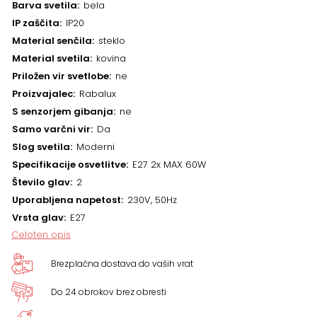
Barva svetila
bela
IP zaščita
IP20
Material senčila
steklo
Material svetila
kovina
Priložen vir svetlobe
ne
Proizvajalec
Rabalux
S senzorjem gibanja
ne
Samo varčni vir
Da
Slog svetila
Moderni
Specifikacije osvetlitve
E27 2x MAX 60W
Število glav
2
Uporabljena napetost
230V, 50Hz
Vrsta glav
E27
Celoten opis
Brezplačna dostava do vaših vrat
Do 24 obrokov brez obresti