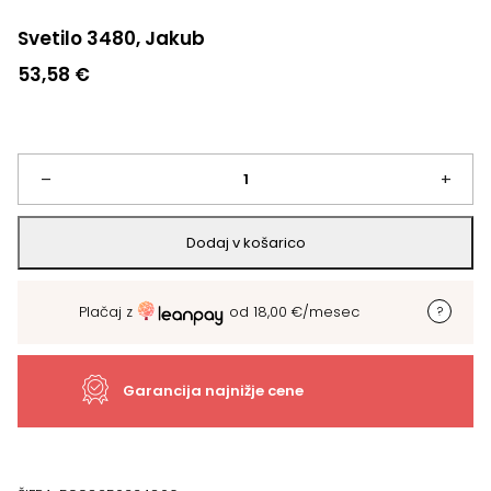
Svetilo 3480, Jakub
53,58
€
Svetilo
–
+
3480,
Dodaj v košarico
Jakub
Plačaj z
od
18,00
€
/mesec
količina
Garancija najnižje cene