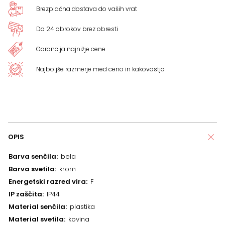
Brezplačna dostava do vaših vrat
Do 24 obrokov brez obresti
Garancija najnižje cene
Najboljše razmerje med ceno in kakovostjo
OPIS
Barva senčila
bela
Barva svetila
krom
Energetski razred vira
F
IP zaščita
IP44
Material senčila
plastika
Material svetila
kovina