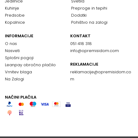
Jedilnice
Svetila
Kuhinje
Preproge in tepihi
Predsobe
Dodatki
Kopalnice
Pohištvo na zalogi
INFORMACIJE
KONTAKT
O nas
051 418 318
Nasveti
info@opremisidom.com
Splošni pogoji
REKLAMACIJE
Leanpay obročno plačilo
Vrnitev blaga
reklamacije@
opremisidom.co
Na Zalogi
m
NAČINI PLAČILA