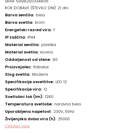
ŠIFRA:
5998250334806
ROK DOBAVE (ŠTEVILO DNI):
21 dni
Barva senčila
bela
Barva svetila
krom
Energetski razred vira
F
IP zaščita
IP44
Material senčila
plastika
Material svetila
kovina
Oddaljenost od stene
80
Proizvajalec
Rabalux
Slog svetila
Moderni
Specifikacije osvetlitve
LED 12
Specifikacije vira
12
Svetlobni tok (lm)
1280
Temperatura svetlobe
naravna bela
Uporabljena napetost
230V, 50Hz
Življenjska doba vira (h)
25000
Celoten opis