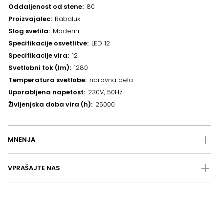
Oddaljenost od stene
80
Proizvajalec
Rabalux
Slog svetila
Moderni
Specifikacije osvetlitve
LED 12
Specifikacije vira
12
Svetlobni tok (lm)
1280
Temperatura svetlobe
naravna bela
Uporabljena napetost
230V, 50Hz
Življenjska doba vira (h)
25000
MNENJA
VPRAŠAJTE NAS