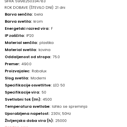
ŠIFRA:
5998250334783
ROK DOBAVE (ŠTEVILO DNI):
21 dni
Barva senčila
bela
Barva svetila
krom
Energetski razred vira
F
IP zaščita
IP20
Material senčila
plastika
Material svetila
kovina
Oddaljenost od stropa
75.0
Premer
490.0
Proizvajalec
Rabalux
Slog svetila
Moderni
Specifikacije osvetlitve
LED 50
Specifikacije vira
50
Svetlobni tok (lm)
4500
Temperatura svetlobe
lahko se spreminja
Uporabljena napetost
230V, 50Hz
Življenjska doba vira (h)
25000