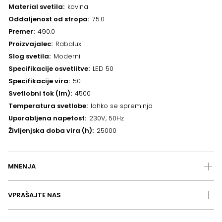
Material svetila
kovina
Oddaljenost od stropa
75.0
Premer
490.0
Proizvajalec
Rabalux
Slog svetila
Moderni
Specifikacije osvetlitve
LED 50
Specifikacije vira
50
Svetlobni tok (lm)
4500
Temperatura svetlobe
lahko se spreminja
Uporabljena napetost
230V, 50Hz
Življenjska doba vira (h)
25000
MNENJA
VPRAŠAJTE NAS