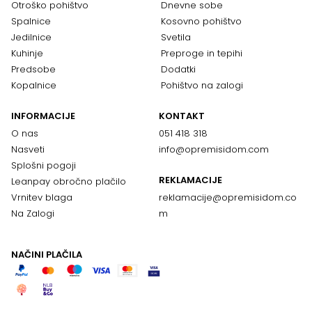
Otroško pohištvo
Dnevne sobe
Spalnice
Kosovno pohištvo
Jedilnice
Svetila
Kuhinje
Preproge in tepihi
Predsobe
Dodatki
Kopalnice
Pohištvo na zalogi
INFORMACIJE
KONTAKT
O nas
051 418 318
Nasveti
info@opremisidom.com
Splošni pogoji
REKLAMACIJE
Leanpay obročno plačilo
Vrnitev blaga
reklamacije@
opremisidom.co
Na Zalogi
m
NAČINI PLAČILA