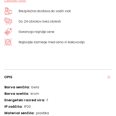
Celoten opis
Brezplačna dostava do vaših vrat
Do 24 obrokov brez obresti
Garancija najnižje cene
Najboljše razmerje med ceno in kakovostjo
OPIS
Barva senčila
bela
Barva svetila
krom
Energetski razred vira
F
IP zaščita
IP20
Material senčila
plastika