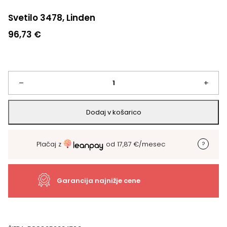
Svetilo 3478, Linden
96,73
€
Svetilo
–
+
3478,
Dodaj v košarico
Linden
Plačaj z
od
17,87
€
/mesec
količina
Garancija najnižje cene