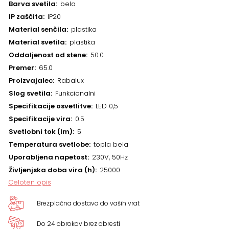
Barva svetila
bela
IP zaščita
IP20
Material senčila
plastika
Material svetila
plastika
Oddaljenost od stene
50.0
Premer
65.0
Proizvajalec
Rabalux
Slog svetila
Funkcionalni
Specifikacije osvetlitve
LED 0,5
Specifikacije vira
0.5
Svetlobni tok (lm)
5
Temperatura svetlobe
topla bela
Uporabljena napetost
230V, 50Hz
Življenjska doba vira (h)
25000
Celoten opis
Brezplačna dostava do vaših vrat
Do 24 obrokov brez obresti