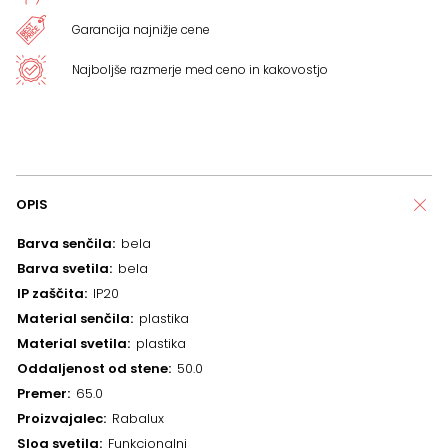
Garancija najnižje cene
Najboljše razmerje med ceno in kakovostjo
OPIS
Barva senčila
bela
Barva svetila
bela
IP zaščita
IP20
Material senčila
plastika
Material svetila
plastika
Oddaljenost od stene
50.0
Premer
65.0
Proizvajalec
Rabalux
Slog svetila
Funkcionalni