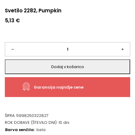
Svetilo 2282, Pumpkin
5,13
€
Svetilo
–
+
2282,
Dodaj v košarico
Pumpkin
Garancija najnižje cene
količina
ŠIFRA:
5998250322827
ROK DOBAVE (ŠTEVILO DNI):
10 dni
Barva senčila
bela