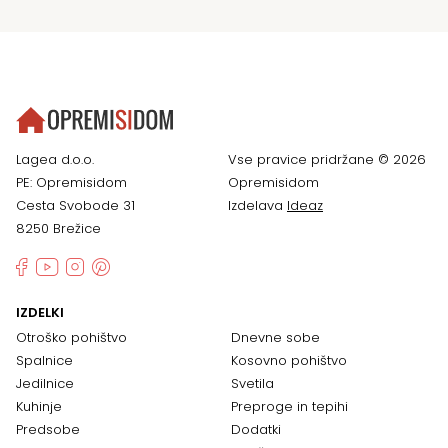
Lagea d.o.o.
Vse pravice pridržane © 2026
PE: Opremisidom
Opremisidom
Cesta Svobode 31
Izdelava
Ideaz
8250 Brežice
IZDELKI
Otroško pohištvo
Dnevne sobe
Spalnice
Kosovno pohištvo
Jedilnice
Svetila
Kuhinje
Preproge in tepihi
Predsobe
Dodatki