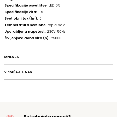
Specifikacije osvetlitve
LED 0,5
Specifikacije vira
0.5
Svetlobni tok (lm)
5
Temperatura svetlobe
topla bela
Uporabljena napetost
230V, 50Hz
Življenjska doba vira (h)
25000
MNENJA
VPRAŠAJTE NAS
Potrebujete pomoč?