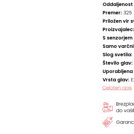
Oddaljenost
Premer
325
Priložen vir 
Proizvajalec
S senzorjem 
Samo varčni 
Slog svetila
Število glav
Uporabljena
Vrsta glav
E
Celoten opis
Brezpl
do vaši
Garanci