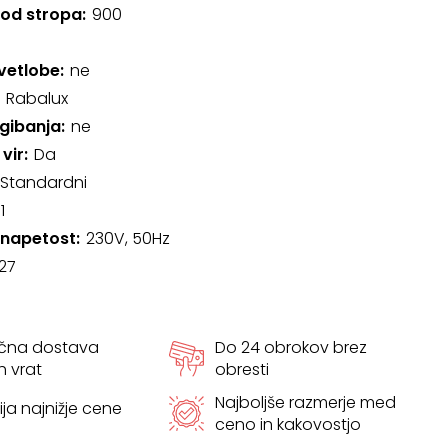
 od stropa
900
svetlobe
ne
Rabalux
gibanja
ne
vir
Da
Standardni
1
 napetost
230V, 50Hz
27
ačna dostava
Do 24 obrokov brez
h vrat
obresti
Najboljše razmerje med
ja najnižje cene
ceno in kakovostjo