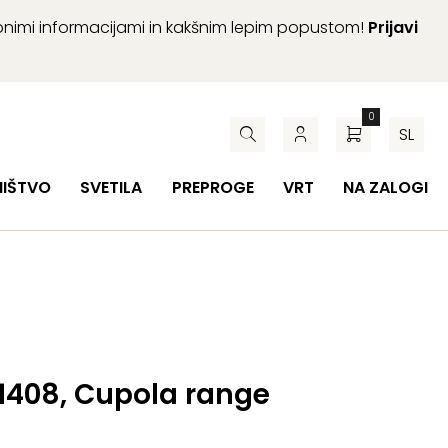
abnimi informacijami in kakšnim lepim popustom!
Prijavi
0
SL
HIŠTVO
SVETILA
PREPROGE
VRT
NA ZALOGI
 1408, Cupola range