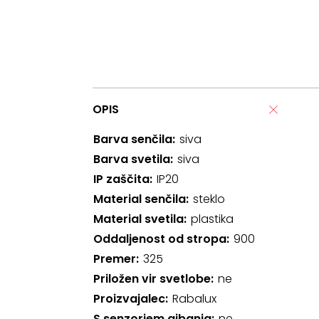
OPIS
Barva senčila
siva
Barva svetila
siva
IP zaščita
IP20
Material senčila
steklo
Material svetila
plastika
Oddaljenost od stropa
900
Premer
325
Priložen vir svetlobe
ne
Proizvajalec
Rabalux
S senzorjem gibanja
ne