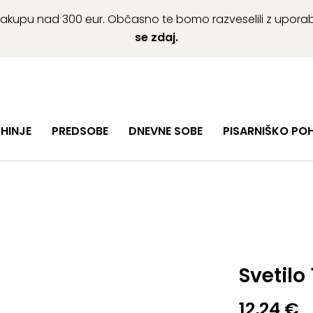
ob nakupu nad 300 eur. Občasno te bomo razveselili z upor
se zdaj.
HINJE
PREDSOBE
DNEVNE SOBE
PISARNIŠKO PO
Svetilo
12,24
€