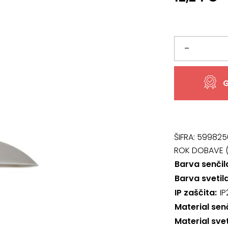
Svetilo
–
1408,
G
Cupola
range
količina
ŠIFRA:
599825
ROK DOBAVE (
Barva senčil
Barva svetil
IP zaščita
IP
Material sen
Material svet