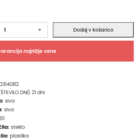
+
Dodaj v košarico
arancija najnižje cene
0314082
ŠTEVILO DNI):
21 dni
a
siva
a
siva
20
čila
steklo
ila
plastika