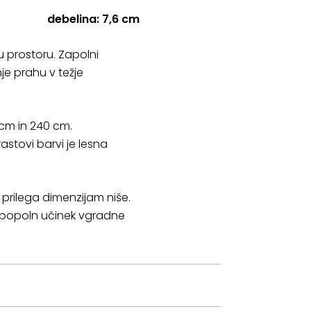
debelina: 7,6 cm
 prostoru. Zapolni
je prahu v težje
 cm in 240 cm.
astovi barvi je lesna
prilega dimenzijam niše.
e popoln učinek vgradne