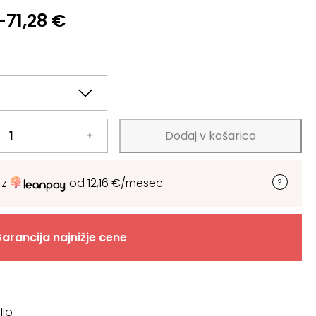
–
71,28
€
+
Dodaj v košarico
 z
od
12,16
€
/mesec
arancija najnižje cene
ljo