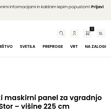
abnimi informacijami in kakšnim lepim popustom!
Prijavi
0
SL
HIŠTVO
SVETILA
PREPROGE
VRT
NA ZALOGI
i maskirni panel za vgradnjo
tor – višine 225 cm