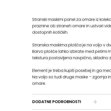
Stranski maskirni panel za omare iz kol
praznine ob straneh omare in ustvari vid
dostopnih kotičkih.
Stranska maskirna plošča je na voljo v dv
Barvo plošče lahko izbirate med petimi mož
tekstura postavljena navpično, skladno z
Element je treba kupiti posebej in ga m
Na voljo so tudi druge maske – zgornja i
omare.
DODATNE PODROBNOSTI