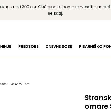
ob nakupu nad 300 eur. Občasno te bomo razveselili z upor
se zdaj.
HINJE
PREDSOBE
DNEVNE SOBE
PISARNIŠKO PO
e Stor – višine 225 cm
Stransk
omare S