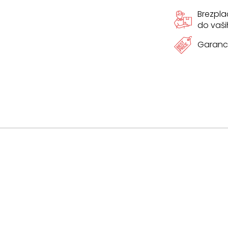
Brezpl
do vaši
Garanci