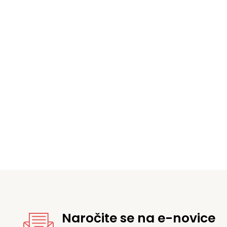
Cenovni
razpon:
od
7,92 €
do
87,12 €
Naročite se na e-novice