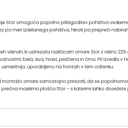
ekcije Stor omogoča popolno prilagoditev pohištva vsakemu
ez po meri izdelanega pohištva, hkrati pa prepreči nabiran
eh višinah, ki ustrezata različicam omare Stor z višino 225
nostmi: bela, siva, hrast, peščena in črna. Pri izvedbi v hr
 usmeritvijo, uporabljeno na frontah v tem odtenku.
ed montažo omare samostojno prirezati, da se popolnoma 
n prečna maskirna plošča Stor – s katerimi lahko dosežet