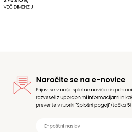
XFUSION,
515,79 €
5
VEČ DIMENZIJ
do
d
1.224,63 €
1
Naročite se na e-novice
Prijavi se v naše spletne novičke in prih
razveseli z uporabnimi informacijami in
preverite v rubriki "Splošni pogoji"/točka 5!