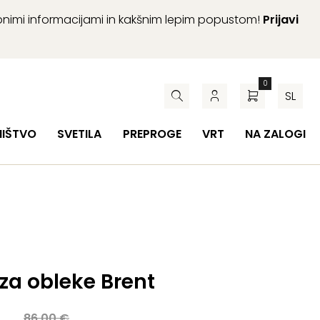
abnimi informacijami in kakšnim lepim popustom!
Prijavi
0
SL
HIŠTVO
SVETILA
PREPROGE
VRT
NA ZALOGI
 za obleke Brent
a
86,00
€