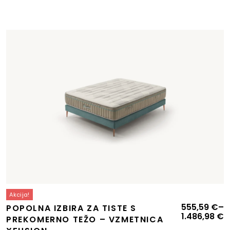
Akcija!
Cenovni
C
555,59
€
–
POPOLNA IZBIRA ZA TISTE S
razpon:
r
1.486,98
€
PREKOMERNO TEŽO – VZMETNICA
od
o