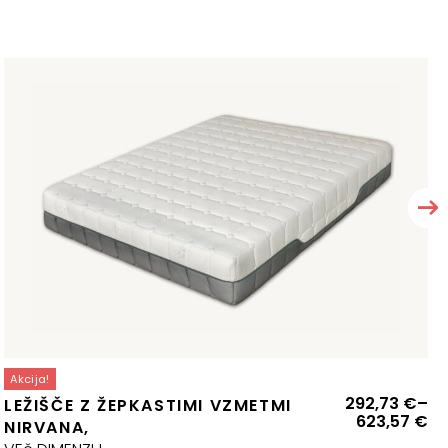
Akcija!
enovni
Ce
292,73
€
–
LEŽIŠČE Z ŽEPKASTIMI VZMETMI
azpon:
ra
623,57
€
NIRVANA,
d
od