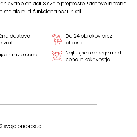
ranjevanje oblačil. S svojo preprosto zasnovo in trdno
a stojalo nudi funkcionalnost in stil.
ačna dostava
Do 24 obrokov brez
h vrat
obresti
Najboljše razmerje med
ja najnižje cene
ceno in kakovostjo
. S svojo preprosto