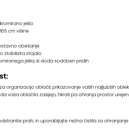
 kromirano jeklo
 165 cm višine
nostavno obešanje
 stabilizira stojalo
omiranega jekla, ki doda sodoben pridih
st:
 za organizacijo oblačil, prikazovanje vaših najljubših oble
vaša oblačila zasijejo, hkrati pa ohranja prostor urejen i
dstranite prah, in uporabljajte nežna čistila za ohranjanje