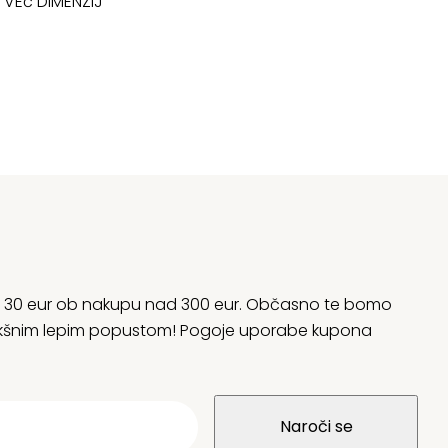
VEč DIMENZIJ
55,59 €
29
o
do
.486,98 €
62
rani 30 eur ob nakupu nad 300 eur. Občasno te bomo
 kakšnim lepim popustom! Pogoje uporabe kupona