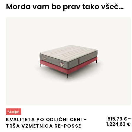
Morda vam bo prav tako všeč…
Akcija!
515,79
€
–
KVALITETA PO ODLIČNI CENI -
1.224,63
€
TRŠA VZMETNICA RE-POSSE