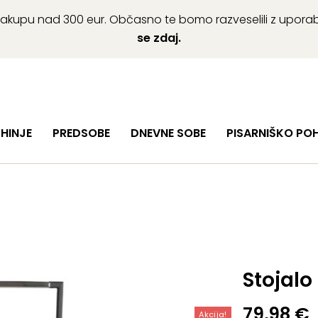
ob nakupu nad 300 eur. Občasno te bomo razveselili z upor
se zdaj.
HINJE
PREDSOBE
DNEVNE SOBE
PISARNIŠKO PO
Stojalo
Izvirna
Trenutn
79,98
€
Akcija!