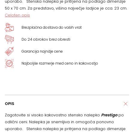
uporabo. Stenska nalepka je pritrjena na podlago dimenzije
50 x 70 cm. Za predstavo, višina največje ladjice je cca. 23 cm.
Celoten opis
Brezplačna dostava do vaših vrat
Do 24 obrokov brez obresti
Garancija najnižje cene
Najboljše razmerje med ceno in kakovostjo
OPIS
Zagotovite si visoko kakovostno stensko nalepko
Prestigo
po
odlični ceni. Nalepka je snemljiva in omogoča ponovno
uporabo. Stenska nalepka je pritrjena na podlago dimenzije