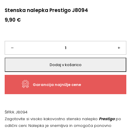
Stenska nalepka Prestigo J8094
9,90
€
Stenska
–
+
nalepka
Dodaj v košarico
Prestigo
Garancija najnižje cene
J8094
količina
ŠIFRA:
J8094
Zagotovite si visoko kakovostno stensko nalepko
Prestigo
po
odlični ceni. Nalepka je snemljiva in omogoča ponovno