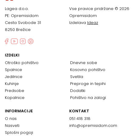
Lagea d.o.o.
Vse pravice pridržane © 2026
PE: Opremisidom
Opremisidom
Cesta Svobode 31
Izdelava
Ideaz
8250 Brežice
IZDELKI
Otroško pohištvo
Dnevne sobe
Spalnice
Kosovno pohištvo
Jedilnice
Svetila
Kuhinje
Preproge in tepihi
Predsobe
Dodatki
Kopalnice
Pohištvo na zalogi
INFORMACIJE
KONTAKT
O nas
051 418 318
Nasveti
info@opremisidom.com
Splošni pogoji