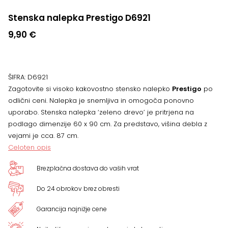
Stenska nalepka Prestigo D6921
9,90
€
ŠIFRA:
D6921
Zagotovite si visoko kakovostno stensko nalepko
Prestigo
po
odlični ceni. Nalepka je snemljiva in omogoča ponovno
uporabo. Stenska nalepka ‘zeleno drevo’ je pritrjena na
podlago dimenzije 60 x 90 cm. Za predstavo, višina debla z
vejami je cca. 87 cm.
Celoten opis
Brezplačna dostava do vaših vrat
Do 24 obrokov brez obresti
Garancija najnižje cene