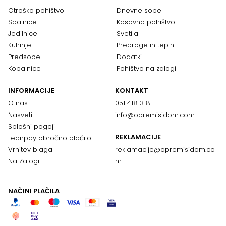
Otroško pohištvo
Dnevne sobe
Spalnice
Kosovno pohištvo
Jedilnice
Svetila
Kuhinje
Preproge in tepihi
Predsobe
Dodatki
Kopalnice
Pohištvo na zalogi
INFORMACIJE
KONTAKT
O nas
051 418 318
Nasveti
info@opremisidom.com
Splošni pogoji
REKLAMACIJE
Leanpay obročno plačilo
Vrnitev blaga
reklamacije@
opremisidom.co
Na Zalogi
m
NAČINI PLAČILA