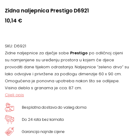
Zidna naljepnica Prestigo D6921
10,14
€
SKU:
D6921
Zidne naljepnice za dječje sobe
Prestigo
po odličnoj cijeni
su namjenjene su uređenju prostora u kojem će djece
provoditi dane tijekom odrastanja. Naljepnice “zeleno drvo” su
lako odvojive i privržene za podlogu dimenzije 60 x 90 cm.
Omogućena je ponovna upotreba nakon što se odlijepe.
Visina debla s granama je cca. 87 cm.
Cijeli opis
Besplatna dostava do vašeg doma
Do 24 rata bez kamata
Garancija najniže cijene