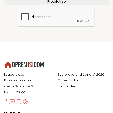
Lagea d.o.o.
Sva prava pridržana © 2026
PE: Opremisidom
Opremisidom
Cesta Svobode 31
Izrada
Ideaz
8250 Brežice