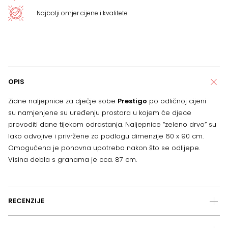
Najbolji omjer cijene i kvalitete
OPIS
Zidne naljepnice za dječje sobe
Prestigo
po odličnoj cijeni
su namjenjene su uređenju prostora u kojem će djece
provoditi dane tijekom odrastanja. Naljepnice “zeleno drvo” su
lako odvojive i privržene za podlogu dimenzije 60 x 90 cm.
Omogućena je ponovna upotreba nakon što se odlijepe.
Visina debla s granama je cca. 87 cm.
RECENZIJE