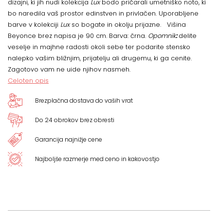
dizajni, ki jih nudi kolekcija
Lux
bodo pričarali umetniško noto, ki
količina
bo naredila vaš prostor edinstven in privlačen. Uporabljene
barve v kolekciji
Lux
so bogate in okolju prijazne. Višina
Beyonce brez napisa je 90 cm. Barva: črna.
Opomnik
:
delite
veselje in majhne radosti okoli sebe ter podarite stensko
nalepko vašim bližnjim, prijatelju ali drugemu, ki ga cenite.
Zagotovo vam ne uide njihov nasmeh.
Celoten opis
Brezplačna dostava do vaših vrat
Do 24 obrokov brez obresti
Garancija najnižje cene
Najboljše razmerje med ceno in kakovostjo