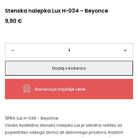
Stenska nalepka Lux H-034 – Beyonce
9,90
€
Stenska
–
+
nalepka
Dodaj v košarico
Lux
Garancija najnižje cene
H-
034
-
ŠIFRA:
Lux H-034 - Beyonce
Visoko kvalitetna stenska nalepka
Lux
je idealna rešitev za
Beyonce
popestritev vašega doma ali delovnega prostora. Različni