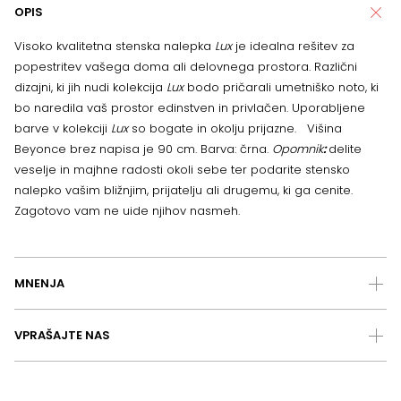
OPIS
Visoko kvalitetna stenska nalepka
Lux
je idealna rešitev za
popestritev vašega doma ali delovnega prostora. Različni
dizajni, ki jih nudi kolekcija
Lux
bodo pričarali umetniško noto, ki
bo naredila vaš prostor edinstven in privlačen. Uporabljene
barve v kolekciji
Lux
so bogate in okolju prijazne. Višina
Beyonce brez napisa je 90 cm. Barva: črna.
Opomnik
:
delite
veselje in majhne radosti okoli sebe ter podarite stensko
nalepko vašim bližnjim, prijatelju ali drugemu, ki ga cenite.
Zagotovo vam ne uide njihov nasmeh.
MNENJA
VPRAŠAJTE NAS