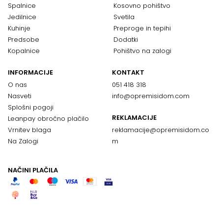
Spalnice
Kosovno pohištvo
Jedilnice
Svetila
Kuhinje
Preproge in tepihi
Predsobe
Dodatki
Kopalnice
Pohištvo na zalogi
INFORMACIJE
KONTAKT
O nas
051 418 318
Nasveti
info@opremisidom.com
Splošni pogoji
REKLAMACIJE
Leanpay obročno plačilo
Vrnitev blaga
reklamacije@
opremisidom.co
Na Zalogi
m
NAČINI PLAČILA