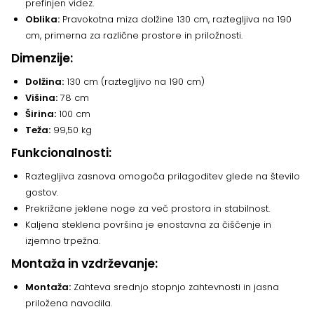
prefinjen videz.
Oblika:
Pravokotna miza dolžine 130 cm, raztegljiva na 190
cm, primerna za različne prostore in priložnosti.
Dimenzije:
Dolžina:
130 cm (raztegljivo na 190 cm)
Višina:
78 cm
Širina:
100 cm
Teža:
99,50 kg
Funkcionalnosti:
Raztegljiva zasnova omogoča prilagoditev glede na število
gostov.
Prekrižane jeklene noge za več prostora in stabilnost.
Kaljena steklena površina je enostavna za čiščenje in
izjemno trpežna.
Montaža in vzdrževanje:
Montaža:
Zahteva srednjo stopnjo zahtevnosti in jasna
priložena navodila.