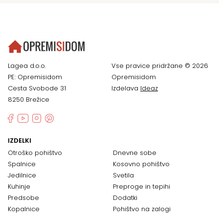
Lagea d.o.o.
Vse pravice pridržane © 2026
PE: Opremisidom
Opremisidom
Cesta Svobode 31
Izdelava
Ideaz
8250 Brežice
IZDELKI
Otroško pohištvo
Dnevne sobe
Spalnice
Kosovno pohištvo
Jedilnice
Svetila
Kuhinje
Preproge in tepihi
Predsobe
Dodatki
Kopalnice
Pohištvo na zalogi