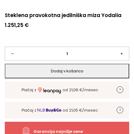
Steklena pravokotna jedilniška miza Yodalia
1.251,25
€
Steklena
–
+
pravokotna
Dodaj v košarico
jedilniška
Plačaj z
od
21,08
€
/mesec
miza
Yodalia
Plačaj z
od
21,05
€
/mesec
količina
Garancija najnižje cene