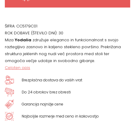
ŠIFRA:
CC5179C01
ROK DOBAVE (ŠTEVILO DNI):
30
Miza
Yodalia
združuje eleganco in funkcionalnost s svojo
raztegljivo zasnovo in kaljeno stekleno površino. Prekrižana
struktura jeklenih nog nudi več prostora med stoli ter
omogoča večje udobje in svobodno gibanje.
Celoten opis
Brezplačna dostava do vaših vrat
Do 24 obrokov brez obresti
Garancija najnižje cene
Najboljše razmerje med ceno in kakovostjo