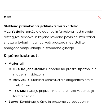
OPIS
Steklena pravokotna jedilniška miza Yodalia
Miza
Yodalia
združuje eleganco in funkcionalnost s svojo
raztegljivo zasnovo in kaljeno stekleno površino. Prekrižana
struktura jeklenih nog nudi več prostora med stoli ter
omogoča večje udobje in svobodno gibanje.
Ključne lastnosti:
Materiali:
60% Kaljeno steklo:
Odporno na praske, trpežno in z
modernim videzom.
25% Jeklo:
Stabilna konstrukcija z elegantnim črnim
zaključkom.
15% MDF:
Okolju prijazen material z nizko vsebnostjo
formaldehida.
Barva:
Kombinacija črne in prozorne za sodoben in