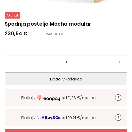
Akcija!
Spodnja postelja Mocha modular
Izvirna
Trenutna
230,54
€
249,48
€
cena
cena
je
je:
bila:
230,54 €.
249,48 €.
Spodnja
–
+
postelja
Dodaj v košarico
Mocha
Plačaj z
od
11,28
€
/mesec
modular
količina
Plačaj z
od
19,21
€
/mesec