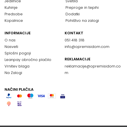
Jedilnice
Svetila
Kuhinje
Preproge in tepihi
Predsobe
Dodatki
Kopalnice
Pohištvo na zalogi
INFORMACIJE
KONTAKT
O nas
051 418 318
Nasveti
info@opremisidom.com
Splošni pogoji
REKLAMACIJE
Leanpay obročno plačilo
Vrnitev blaga
reklamacije@
opremisidom.co
Na Zalogi
m
NAČINI PLAČILA