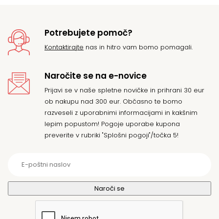
22
Potrebujete pomoč?
Kontaktirajte
nas in hitro vam bomo pomagali.
Naročite se na e-novice
Prijavi se v naše spletne novičke in prihrani 30 eur
ob nakupu nad 300 eur. Občasno te bomo
razveseli z uporabnimi informacijami in kakšnim
lepim popustom! Pogoje uporabe kupona
preverite v rubriki "Splošni pogoji"/točka 5!