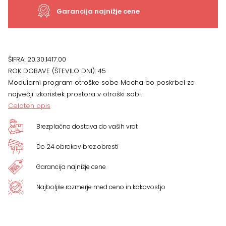
Garancija najnižje cene
ŠIFRA:
20.30.1417.00
ROK DOBAVE (ŠTEVILO DNI):
45
Modularni program otroške sobe Mocha bo poskrbel za
največji izkoristek prostora v otroški sobi.
Celoten opis
Brezplačna dostava do vaših vrat
Do 24 obrokov brez obresti
Garancija najnižje cene
Najboljše razmerje med ceno in kakovostjo