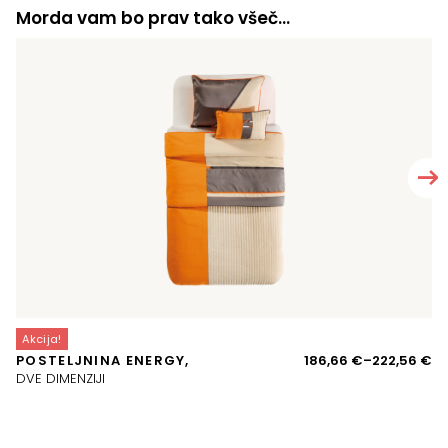
Morda vam bo prav tako všeč…
Akcija!
A
Ce
POSTELJNINA ENERGY,
186,66
€
–
222,56
€
P
ra
DVE DIMENZIJI
16
o
18
d