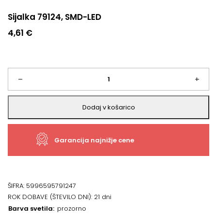
Sijalka 79124, SMD-LED
4,61
€
Sijalka
–
+
79124,
Dodaj v košarico
SMD-
Garancija najnižje cene
LED
količina
ŠIFRA:
5996595791247
ROK DOBAVE (ŠTEVILO DNI):
21 dni
Barva svetila
prozorno