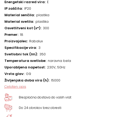
Energetski razred vira
E
IP zaščita
IP20
Material senčila
plastika
Material svetila
plastika
Osvetlitveni kot (x°)
300
Premer
18
Proizvajalec
Rabalux
Specifikacije vira
3
Svetlobni tok (lm)
350
Temperatura svetlobe
naravna bela
Uporabljena napetost
230V, 50Hz
Vrsta glav
G9
Življenjska doba vira (h)
15000
Celoten opis
Brezplačna dostava do vaših vrat
Do 24 obrokov brez obresti