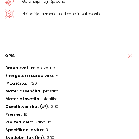
Garancija najnižje cene
Najboljše razmerje med ceno in kakovostjo
OPIS
Barva svetila
prozorno
Energetski razred vira
E
IP zaščita
IP20
Material senčila
plastika
Material svetila
plastika
Osvetlitveni kot (x°)
300
Premer
18
Proizvajalec
Rabalux
Specifikacije vira
3
Svetlobni tok (lm)
350