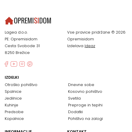
Lagea d.o.o.
Vse pravice pridržane © 2026
PE: Opremisidom
Opremisidom
Cesta Svobode 31
Izdelava
Ideaz
8250 Brežice
IZDELKI
Otroško pohištvo
Dnevne sobe
Spalnice
Kosovno pohištvo
Jedilnice
Svetila
Kuhinje
Preproge in tepihi
Predsobe
Dodatki
Kopalnice
Pohištvo na zalogi
INFORMACIJE
KONTAKT