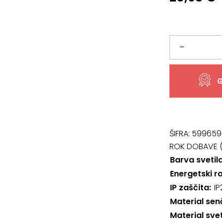
Sijalka
–
79099,
G
SMD-
LED
količina
ŠIFRA:
599659
ROK DOBAVE (
Barva svetil
Energetski r
IP zaščita
IP
Material sen
Material svet