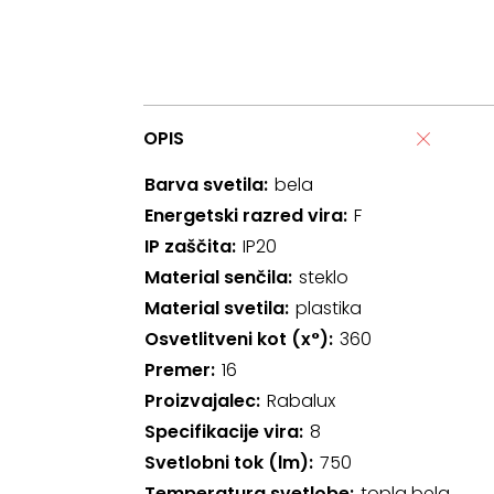
OPIS
Barva svetila
bela
Energetski razred vira
F
IP zaščita
IP20
Material senčila
steklo
Material svetila
plastika
Osvetlitveni kot (x°)
360
Premer
16
Proizvajalec
Rabalux
Specifikacije vira
8
Svetlobni tok (lm)
750
Temperatura svetlobe
topla bela