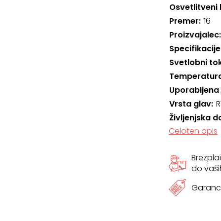
Osvetlitveni 
Premer
16
Proizvajalec
Specifikacije
Svetlobni to
Temperatura
Uporabljena
Vrsta glav
R
Življenjska d
Celoten opis
Brezpl
do vaši
Garanci