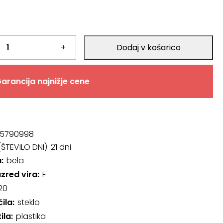
+
Dodaj v košarico
arancija najnižje cene
5790998
ŠTEVILO DNI):
21 dni
a
bela
azred vira
F
20
čila
steklo
ila
plastika