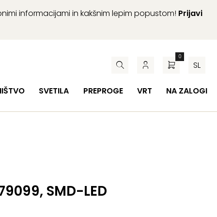
abnimi informacijami in kakšnim lepim popustom!
Prijavi
0
SL
HIŠTVO
SVETILA
PREPROGE
VRT
NA ZALOGI
 79099, SMD-LED