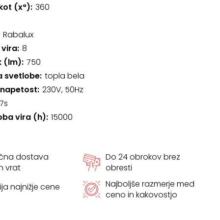
kot (x°)
360
Rabalux
 vira
8
k (lm)
750
 svetlobe
topla bela
 napetost
230V, 50Hz
7s
oba vira (h)
15000
ačna dostava
Do 24 obrokov brez
h vrat
obresti
Najboljše razmerje med
ja najnižje cene
ceno in kakovostjo