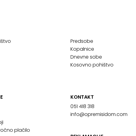
ištvo
Predsobe
Kopalnice
Dnevne sobe
Kosovno pohištvo
E
KONTAKT
051 418 318
info@opremisidom.com
ji
očno plačilo