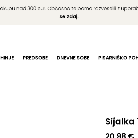
ob nakupu nad 300 eur. Občasno te bomo razveselili z upor
se zdaj.
HINJE
PREDSOBE
DNEVNE SOBE
PISARNIŠKO PO
Sijalka
20,98
€