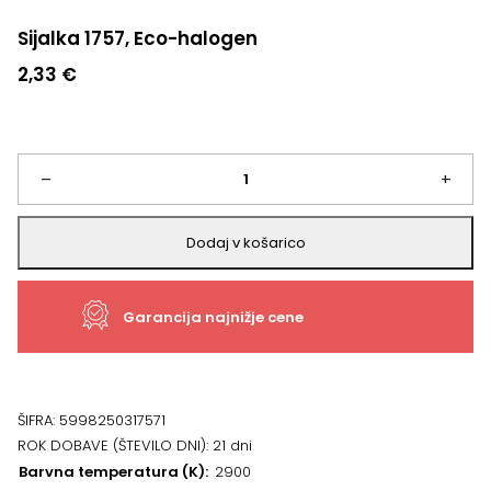
Sijalka 1757, Eco-halogen
2,33
€
Sijalka
–
+
1757,
Dodaj v košarico
Eco-
Garancija najnižje cene
halogen
količina
ŠIFRA:
5998250317571
ROK DOBAVE (ŠTEVILO DNI):
21 dni
Barvna temperatura (K)
2900