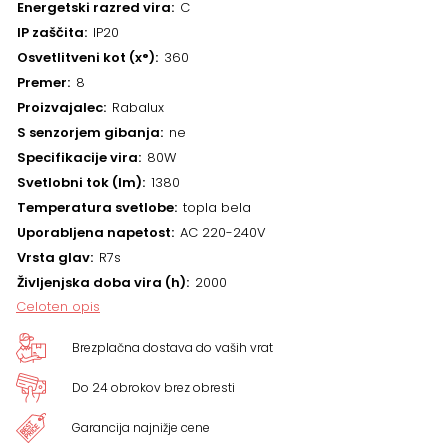
Energetski razred vira
C
IP zaščita
IP20
Osvetlitveni kot (x°)
360
Premer
8
Proizvajalec
Rabalux
S senzorjem gibanja
ne
Specifikacije vira
80W
Svetlobni tok (lm)
1380
Temperatura svetlobe
topla bela
Uporabljena napetost
AC 220-240V
Vrsta glav
R7s
Življenjska doba vira (h)
2000
Celoten opis
Brezplačna dostava do vaših vrat
Do 24 obrokov brez obresti
Garancija najnižje cene