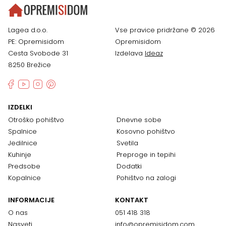
Lagea d.o.o.
Vse pravice pridržane © 2026
PE: Opremisidom
Opremisidom
Cesta Svobode 31
Izdelava
Ideaz
8250 Brežice
IZDELKI
Otroško pohištvo
Dnevne sobe
Spalnice
Kosovno pohištvo
Jedilnice
Svetila
Kuhinje
Preproge in tepihi
Predsobe
Dodatki
Kopalnice
Pohištvo na zalogi
INFORMACIJE
KONTAKT
O nas
051 418 318
Nasveti
info@opremisidom.com