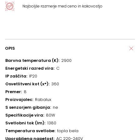
Najboljše razmerje med ceno in kakovostjo
OPIS
Barvna temperatura (K)
2900
Energetski razred vira
C
IP zaščita
IP20
Osvetlitveni kot (x°)
360
Premer
8
Proizvajalec
Rabalux
S senzorjem gibanja
ne
Specifikacije vira
80W
Svetlobni tok (lm)
1380
Temperatura svetlobe
topla bela
Uporabljena napetost
AC 220-240V