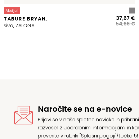
Akcija!
Cenovni
I
T
37,67
€
TABURE BRYAN,
razpon:
c
c
54,66
€
siva, ZALOGA
od
je
je
197,00 €
bi
3
do
5
199,95 €
Naročite se na e-novice
Prijavi se v naše spletne novičke in prih
razveseli z uporabnimi informacijami in
preverite v rubriki "Splošni pogoji"/točka 5!