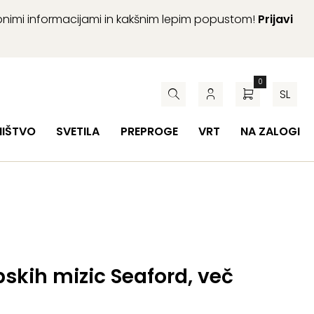
abnimi informacijami in kakšnim lepim popustom!
Prijavi
0
SL
HIŠTVO
SVETILA
PREPROGE
VRT
NA ZALOGI
bskih mizic Seaford, več