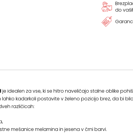
Brezpl
do vaši
Garanci
d
je idealen za vse, ki se hitro naveličajo stalne oblike pohi
 lahko kadarkoli postavite v želeno pozicijo brez, da bi bi
dveh različicah:
a,
stne mešanice melamina in jesena v črni barvi.