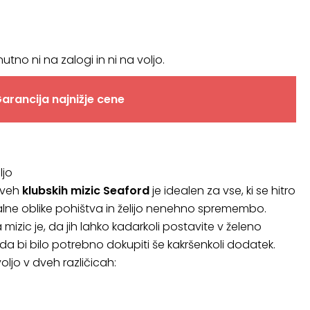
nutno ni na zalogi in ni na voljo.
arancija najnižje cene
ljo
dveh
klubskih mizic Seaford
je idealen za vse, ki se hitro
alne oblike pohištva in želijo nenehno spremembo.
mizic je, da jih lahko kadarkoli postavite v želeno
 da bi bilo potrebno dokupiti še kakršenkoli dodatek.
oljo v dveh različicah: