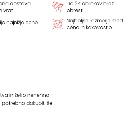
ačna dostava
Do 24 obrokov brez
h vrat
obresti
Najboljše razmerje med
ja najnižje cene
ceno in kakovostjo
štva in želijo nenehno
lo potrebno dokupiti še