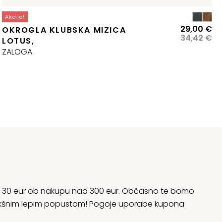
Akcija!
zvirna
renutna
Iz
Tr
29,00
€
OKROGLA KLUBSKA MIZICA
ena
ena
ce
ce
34,42
€
LOTUS,
:
je
je:
ZALOGA
la:
7,67 €.
bil
29
4,66 €.
34
rani 30 eur ob nakupu nad 300 eur. Občasno te bomo
 kakšnim lepim popustom! Pogoje uporabe kupona