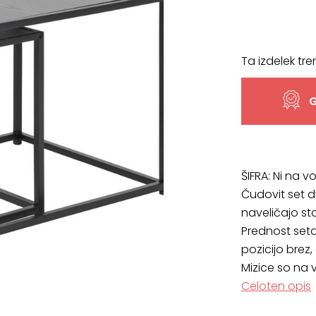
Ta izdelek tre
G
ŠIFRA:
Ni na vo
Čudovit set 
naveličajo st
Prednost seta 
pozicijo brez,
Mizice so na v
Celoten opis