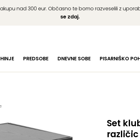
ob nakupu nad 300 eur. Občasno te bomo razveselili z upor
se zdaj.
HINJE
PREDSOBE
DNEVNE SOBE
PISARNIŠKO PO
c
Set klu
različic