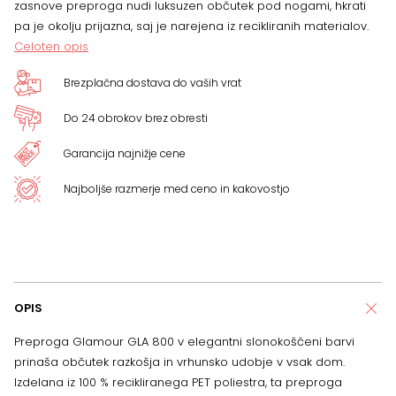
zasnove preproga nudi luksuzen občutek pod nogami, hkrati
pa je okolju prijazna, saj je narejena iz recikliranih materialov.
Celoten opis
Brezplačna dostava do vaših vrat
Do 24 obrokov brez obresti
Garancija najnižje cene
Najboljše razmerje med ceno in kakovostjo
OPIS
Preproga Glamour GLA 800 v elegantni slonokoščeni barvi
prinaša občutek razkošja in vrhunsko udobje v vsak dom.
Izdelana iz 100 % recikliranega PET poliestra, ta preproga