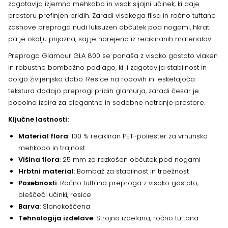
zagotavlja izjemno mehkobo in visok sijajni učinek, ki daje
prostoru prefinjen pridih. Zaradi visokega flisa in ročno tuftane
zasnove preproga nudi luksuzen občutek pod nogami, hkrati
pa je okolju prijazna, saj je narejena iz recikliranih materialov.
Preproga Glamour GLA 800 se ponaša z visoko gostoto vlaken
in robustno bombažno podlago, ki ji zagotavlja stabilnost in
dolgo življenjsko dobo. Resice na robovih in lesketajoča
tekstura dodajo preprogi pridih glamurja, zaradi česar je
popolna izbira za elegantne in sodobne notranje prostore.
Ključne lastnosti:
Material flora
: 100 % recikliran PET-poliester za vrhunsko
mehkobo in trajnost
Višina flora
: 25 mm za razkošen občutek pod nogami
Hrbtni material
: Bombaž za stabilnost in trpežnost
Posebnosti
: Ročno tuftana preproga z visoko gostoto,
bleščeči učinki, resice
Barva
: Slonokoščena
Tehnologija izdelave
: Strojno izdelana, ročno tuftana