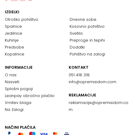
IZDELKI
Otroško pohištvo
Dnevne sobe
Spalnice
Kosovno pohištvo
Jedilnice
Svetila
Kuhinje
Preproge in tepihi
Predsobe
Dodatki
Kopalnice
Pohištvo na zalogi
INFORMACIJE
KONTAKT
O nas
051 418 318
Nasveti
info@opremisidom.com
Splošni pogoji
REKLAMACIJE
Leanpay obročno plačilo
Vrnitev blaga
reklamacije@
opremisidom.co
Na Zalogi
m
NAČINI PLAČILA