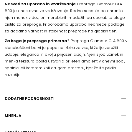
Nasveti za uporabo in vzdrževanje
: Preproga Glamour GLA
800 je enostavna za vzdrževanje. Redno sesanje bo ohranilo
njen mehak videz, pri morebitnih madežih pa uporabite blago
čistilo za preproge. Priporočamo uporabo nedrseče podloge
za dodatno varnost in stabilnost preproge na gladkih tleh.
Za koga je preproga primerna?
Preproga Glamour GLA 800 v
slonokoščeni barvi je popolna izbira za vse, ki želijo združiti
udobje, eleganco in okolju prijazen dizajn. Njen sijoč učinek in
mehka tekstura bosta ustvarila prijeten ambient v dnevni sobi,
spalnici ali katerem koli drugem prostoru, kjer želite pridih
razkošja.
DODATNE PODROBNOSTI
MNENJA