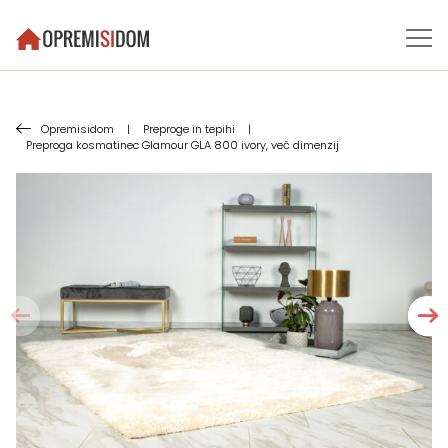
Opremisidom
|
Preproge in tepihi
|
Preproga kosmatinec Glamour GLA 800 ivory, več dimenzij