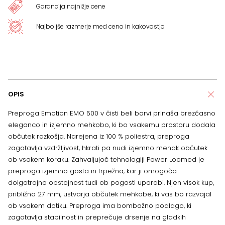
Garancija najnižje cene
Najboljše razmerje med ceno in kakovostjo
OPIS
Preproga Emotion EMO 500 v čisti beli barvi prinaša brezčasno
eleganco in izjemno mehkobo, ki bo vsakemu prostoru dodala
občutek razkošja. Narejena iz 100 % poliestra, preproga
zagotavlja vzdržljivost, hkrati pa nudi izjemno mehak občutek
ob vsakem koraku. Zahvaljujoč tehnologiji Power Loomed je
preproga izjemno gosta in trpežna, kar ji omogoča
dolgotrajno obstojnost tudi ob pogosti uporabi. Njen visok kup,
približno 27 mm, ustvarja občutek mehkobe, ki vas bo razvajal
ob vsakem dotiku. Preproga ima bombažno podlago, ki
zagotavlja stabilnost in preprečuje drsenje na gladkih