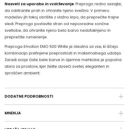
Nasveti za uporabo in vzdrževanje
: Preprogo redno sesajte,
da odstranite prah in ohranite njeno svežino. V primeru
madežev jih takoj obrišite z vlažno krpo, da preprečite trajne
sledi. Preprogo postavite stran od neposredne sončne
svetlobe, da ohranite njeno belo barvo nedotaknjeno in
preprečite rumenenje.
Preproga Emotion EMO 500 White je idealna za vse, ki iščejo
kombinacijo prefinjene preprostosti in maksimalnega udobja.
Zaradi svoje čiste bele barve in izjemne mehkobe je popolna
izbira za prostore, kjer želite doseči svetel, eleganten in
sproščen ambient.
DODATNE PODROBNOSTI
MNENJA