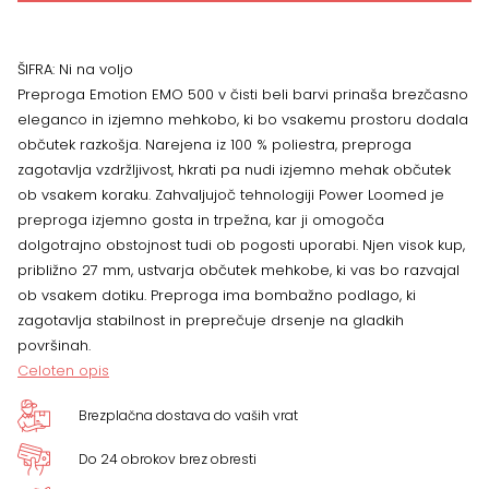
500
white,
ŠIFRA:
Ni na voljo
Preproga Emotion EMO 500 v čisti beli barvi prinaša brezčasno
več
eleganco in izjemno mehkobo, ki bo vsakemu prostoru dodala
občutek razkošja. Narejena iz 100 % poliestra, preproga
dimenzij
zagotavlja vzdržljivost, hkrati pa nudi izjemno mehak občutek
ob vsakem koraku. Zahvaljujoč tehnologiji Power Loomed je
količina
preproga izjemno gosta in trpežna, kar ji omogoča
dolgotrajno obstojnost tudi ob pogosti uporabi. Njen visok kup,
približno 27 mm, ustvarja občutek mehkobe, ki vas bo razvajal
ob vsakem dotiku. Preproga ima bombažno podlago, ki
zagotavlja stabilnost in preprečuje drsenje na gladkih
površinah.
Celoten opis
Brezplačna dostava do vaših vrat
Do 24 obrokov brez obresti