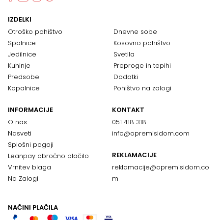
IZDELKI
Otroško pohištvo
Dnevne sobe
Spalnice
Kosovno pohištvo
Jedilnice
Svetila
Kuhinje
Preproge in tepihi
Predsobe
Dodatki
Kopalnice
Pohištvo na zalogi
INFORMACIJE
KONTAKT
O nas
051 418 318
Nasveti
info@opremisidom.com
Splošni pogoji
REKLAMACIJE
Leanpay obročno plačilo
Vrnitev blaga
reklamacije@
opremisidom.co
Na Zalogi
m
NAČINI PLAČILA