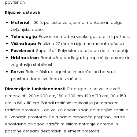
površinah.
Ključne lastnosti:
Materiali
: 100 % poliester za izjemno mehkobo in dolgo
življenjsko dobo.
Tehnologija
: Power Loomed za visoko gostoto in trpežnost.
Višina kupa
: Približno 27 mm za izjemno mehak občutek.
Posebnosti
: Super Soft Polyester za prijeten dotik in udobje.
Hrbtna stran
: Bombažna podlaga, ki preprečuje drsenje in
zagotavlja stabilnost.
Barva
: Bela – čista, elegantna in brezčasna barva, ki
prostoru doda svetlobo in zračnost.
Dimenzije in funkcionalnosti
: Preproga je na voljo v več
dimenzijah: 200 x 290 cm, 160 x 230 cm, 120 x 170 cm, 80 x 150
cm in 60 x 110 cm. Zaradi različnih velikosti je primerna za
različne prostore – od velikih dnevnih sob do manjših spalnic
ali vhodnih prostorov. Bela barva omogoča preprogi, da se
enostavno prilagodi različnim stilom notranje opreme in
postane osrednji dekorativni element prostora.