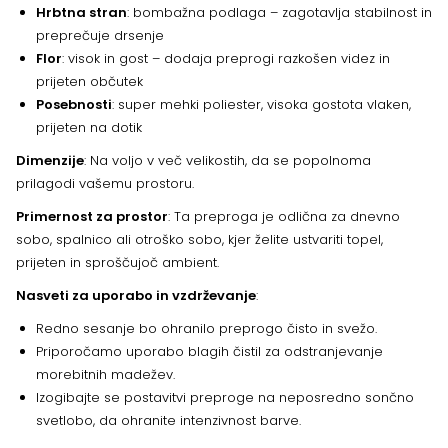
Hrbtna stran
: bombažna podlaga – zagotavlja stabilnost in
preprečuje drsenje
Flor
: visok in gost – dodaja preprogi razkošen videz in
prijeten občutek
Posebnosti
: super mehki poliester, visoka gostota vlaken,
prijeten na dotik
Dimenzije
: Na voljo v več velikostih, da se popolnoma
prilagodi vašemu prostoru.
Primernost za prostor
: Ta preproga je odlična za dnevno
sobo, spalnico ali otroško sobo, kjer želite ustvariti topel,
prijeten in sproščujoč ambient.
Nasveti za uporabo in vzdrževanje
:
Redno sesanje bo ohranilo preprogo čisto in svežo.
Priporočamo uporabo blagih čistil za odstranjevanje
morebitnih madežev.
Izogibajte se postavitvi preproge na neposredno sončno
svetlobo, da ohranite intenzivnost barve.