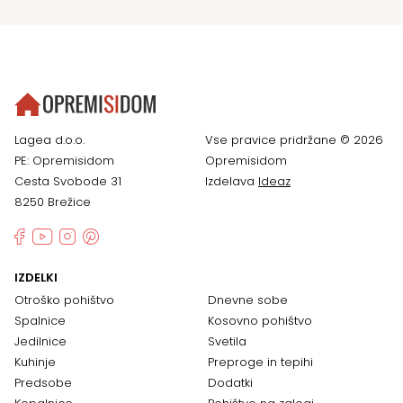
Lagea d.o.o.
Vse pravice pridržane © 2026
PE: Opremisidom
Opremisidom
Cesta Svobode 31
Izdelava
Ideaz
8250 Brežice
IZDELKI
Otroško pohištvo
Dnevne sobe
Spalnice
Kosovno pohištvo
Jedilnice
Svetila
Kuhinje
Preproge in tepihi
Predsobe
Dodatki