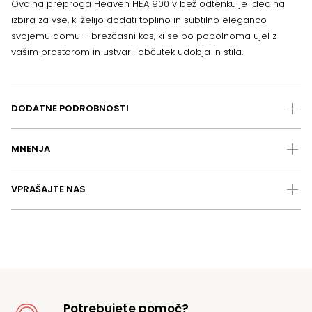
Ovalna preproga Heaven HEA 900 v bež odtenku je idealna
izbira za vse, ki želijo dodati toplino in subtilno eleganco
svojemu domu – brezčasni kos, ki se bo popolnoma ujel z
vašim prostorom in ustvaril občutek udobja in stila.
DODATNE PODROBNOSTI
MNENJA
VPRAŠAJTE NAS
Potrebujete pomoč?