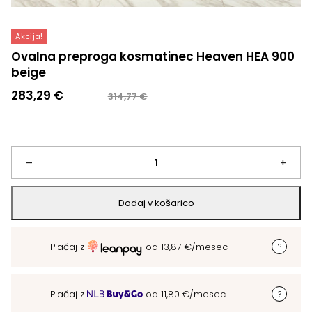
Akcija!
Ovalna preproga kosmatinec Heaven HEA 900
beige
Izvirna
Trenutna
283,29
€
314,77
€
cena
cena
je
je:
bila:
283,29 €.
314,77 €.
Ovalna
–
+
preproga
Dodaj v košarico
kosmatinec
Plačaj z
od
13,87
€
/mesec
Heaven
HEA
Plačaj z
od
11,80
€
/mesec
900