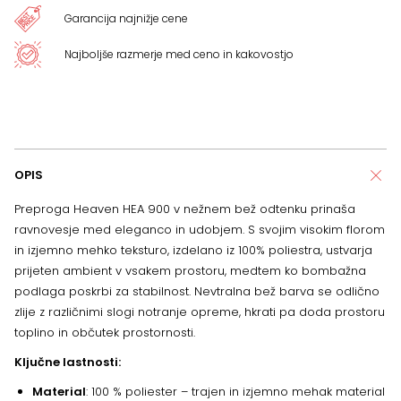
Garancija najnižje cene
Najboljše razmerje med ceno in kakovostjo
OPIS
Preproga Heaven HEA 900 v nežnem bež odtenku prinaša
ravnovesje med eleganco in udobjem. S svojim visokim florom
in izjemno mehko teksturo, izdelano iz 100% poliestra, ustvarja
prijeten ambient v vsakem prostoru, medtem ko bombažna
podlaga poskrbi za stabilnost. Nevtralna bež barva se odlično
zlije z različnimi slogi notranje opreme, hkrati pa doda prostoru
toplino in občutek prostornosti.
Ključne lastnosti:
Material
: 100 % poliester – trajen in izjemno mehak material