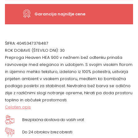
beige
Garancija najnižje cene
količina
ŠIFRA:
4045347378487
ROK DOBAVE (ŠTEVILO DNI):
30
Preproga Heaven HEA 900 v nežnem bež odtenku prinaša
ravnovesje med eleganco in udobjem. S svojim visokim florom
in izjemno mehko teksturo, izdelano iz 100% poliestra, ustvarja
prijeten ambient v vsakem prostoru, medtem ko bombažna
podlaga poskrbi za stabilnost. Nevtralna bež barva se odlično
zlije z različnimi slogi notranje opreme, hkrati pa doda prostoru
toplino in občutek prostornosti.
Celoten opis
Brezplačna dostava do vaših vrat
Do 24 obrokov brez obresti