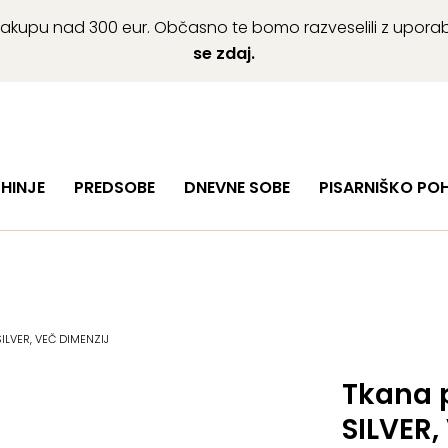
ob nakupu nad 300 eur. Občasno te bomo razveselili z upor
se zdaj.
HINJE
PREDSOBE
DNEVNE SOBE
PISARNIŠKO PO
SILVER, VEČ DIMENZIJ
Tkana 
SILVER,