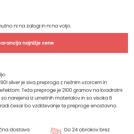
nutno ni na zalogi in ni na voljo.
arancija najnižje cene
ljo
901 silver je siva preproga z nežnim vzorcem in
 efektom. Teža preproge je 2100 gramov na kvadratni
 so narejena iz umetnih materialov in so visoka 6
aradi česar bo vzdrževanje te preproge enostavno.
ačna dostava
Do 24 obrokov brez