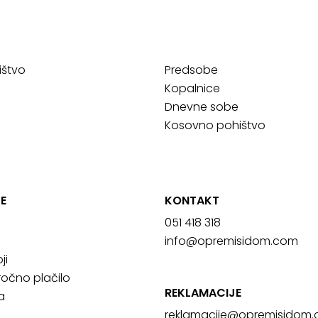
ištvo
Predsobe
Kopalnice
Dnevne sobe
Kosovno pohištvo
E
KONTAKT
051 418 318
info@opremisidom.com
ji
očno plačilo
REKLAMACIJE
a
reklamacije@
opremisidom