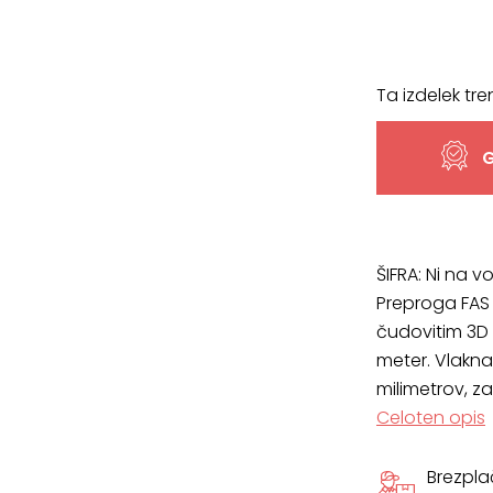
Ta izdelek tre
G
ŠIFRA:
Ni na vo
Preproga FAS 
čudovitim 3D
meter. Vlakna
milimetrov, z
Celoten opis
Brezpl