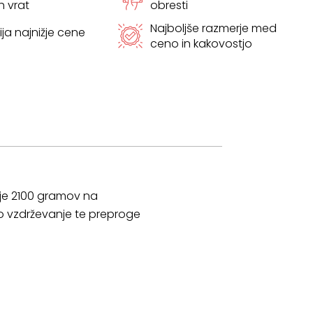
h vrat
obresti
Najboljše razmerje med
ja najnižje cene
ceno in kakovostjo
 je 2100 gramov na
bo vzdrževanje te preproge