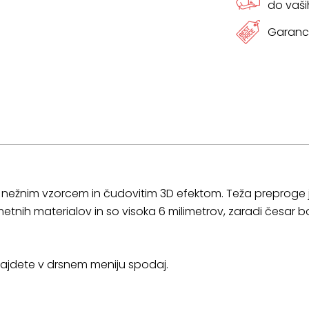
do vaši
Garanci
 z nežnim vzorcem in čudovitim 3D efektom. Teža preproge
metnih materialov in so visoka 6 milimetrov, zaradi česar 
h najdete v drsnem meniju spodaj.