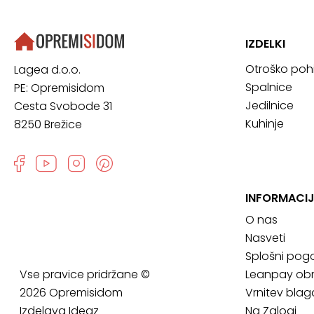
IZDELKI
Otroško poh
Lagea d.o.o.
Spalnice
PE: Opremisidom
Jedilnice
Cesta Svobode 31
Kuhinje
8250 Brežice
INFORMACIJ
O nas
Nasveti
Splošni pogo
Vse pravice pridržane ©
Leanpay obr
2026 Opremisidom
Vrnitev blag
Izdelava
Ideaz
Na Zalogi