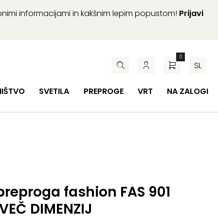
abnimi informacijami in kakšnim lepim popustom!
Prijavi
0
SL
HIŠTVO
SVETILA
PREPROGE
VRT
NA ZALOGI
preproga fashion FAS 901
 VEČ DIMENZIJ