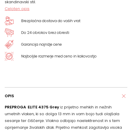
skandinavski stil.
Celoten opis
Brezplačna dostava do vaših vrat
Do 24 obrokov brez obresti
Garancija najnižje cene
Najboljše razmerje med ceno in kakovostjo
OPIS
PREPROGA ELITE 4375 Grey
iz prijetno mehkih in nežnih
umetnih vlaken, ki so dolga 13 mm in vam bojo tudi olajšala
sesanje ter čiščenje. Vlakna odbijajo naelektrenost in s tem
oprijemanje živalskih dlak. Prijetno mehkost zagotavlja visoka