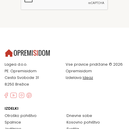
Lagea d.o.o.
Vse pravice pridržane © 2026
PE: Opremisidom
Opremisidom
Cesta Svobode 31
Izdelava
Ideaz
8250 Brežice
IZDELKI
Otroško pohištvo
Dnevne sobe
Spalnice
Kosovno pohištvo
Jedilnice
Svetila