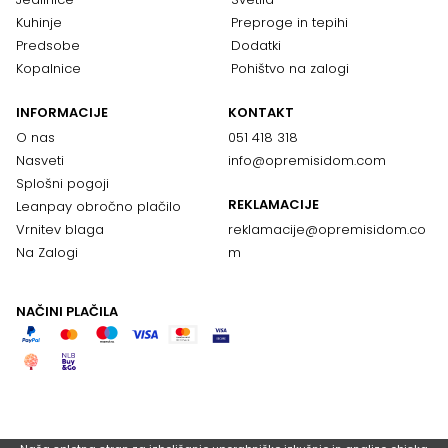
Kuhinje
Preproge in tepihi
Predsobe
Dodatki
Kopalnice
Pohištvo na zalogi
INFORMACIJE
KONTAKT
O nas
051 418 318
Nasveti
info@opremisidom.com
Splošni pogoji
REKLAMACIJE
Leanpay obročno plačilo
Vrnitev blaga
reklamacije@
opremisidom.co
Na Zalogi
m
NAČINI PLAČILA