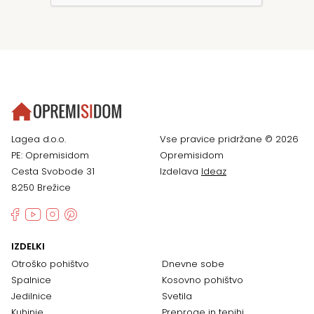
Lagea d.o.o.
Vse pravice pridržane © 2026
PE: Opremisidom
Opremisidom
Cesta Svobode 31
Izdelava
Ideaz
8250 Brežice
IZDELKI
Otroško pohištvo
Dnevne sobe
Spalnice
Kosovno pohištvo
Jedilnice
Svetila
Kuhinje
Preproge in tepihi