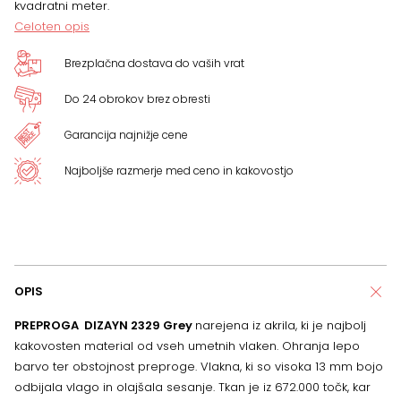
kvadratni meter.
Celoten opis
Brezplačna dostava do vaših vrat
Do 24 obrokov brez obresti
Garancija najnižje cene
Najboljše razmerje med ceno in kakovostjo
OPIS
PREPROGA DIZAYN 2329 Grey
narejena iz akrila, ki je najbolj
kakovosten material od vseh umetnih vlaken. Ohranja lepo
barvo ter obstojnost preproge. Vlakna, ki so visoka 13 mm bojo
odbijala vlago in olajšala sesanje. Tkan je iz 672.000 točk, kar