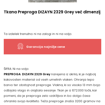
Tkana Preproga DIZAYN 2329 Grey več dimenzij
Ta izdelek trenutno ni na zalogi in ni na voljo.
Garancija najnižje cene
ŠIFRA:
Ni na voljo
PREPROGA DIZAYN 2329 Grey
narejena iz akrila, ki je najbolj
kakovosten material od vseh umetnih vlaken. Ohranja lepo
barvo ter obstojnost preproge. Vlakna, ki so visoka 13 mm bojo
odbijala vlago in olajšala sesanje. Tkan je iz 672.000 točk, kar
pomeni, da je preproga zelo vzdržljiva in bo dolgo časa
ohranila svojo kvaliteto. Teža preproge znaša 3200 gramov na