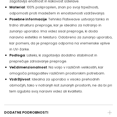
zagotavlja enotnost in kakovost izdelave.
Material
: 100% polipropilen, znan po svoji trpežnosti,
odpornosti proti madežem in enostavnosti vzdrževanja.
Posebne informacije
: Tehnika Flatweave ustvarja tanko in
trdno strukturo preproge, kar je idealno za notranjo in
zunanjo uporabo. Ima videz sisal preproge, ki doda
naravno estetiko in teksturo. Odobreno za zunanjo uporabo,
kar pomeni, da je preproga odporna na vremenske vplive
in UV-žarke.
Podloga
: Lateks, ki zagotavlja dodatno stabilnost in
preprečuje zdrsavanje preproge.
Večdimenzionalnost
: Na voljo v različnih velikostih, kar
omogoča prilagoditev različnim prostorskim potrebam.
Vzdržljivost
: Idealna za uporabo v visoko prehodnih
območjih, tako v notranjih kot zunanjih prostorih, ne da bi pri
tem izgubila svoj naravni videz ali kvaliteto.
DODATNE PODROBNOSTI