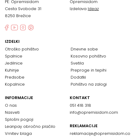
PE: Opremisidom
Opremisidom
Cesta Svobode 31
Izdelava
Ideaz
8250 Brežice
IZDELKI
Otroško pohištvo
Dnevne sobe
Spalnice
Kosovno pohištvo
Jedilnice
Svetila
Kuhinje
Preproge in tepihi
Predsobe
Dodatki
Kopalnice
Pohištvo na zalogi
INFORMACIJE
KONTAKT
O nas
051 418 318
Nasveti
info@opremisidom.com
Splošni pogoji
REKLAMACIJE
Leanpay obročno plačilo
Vrnitev blaga
reklamacije@
opremisidom.co