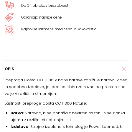
Do 24 obrokov brez obresti
Garancija najnižje cene
Najboljše razmerje med ceno in kakovostjo
OPIS
Preproga Costa COT 306 v barvi narave združuje naravni videz
in sodobno izdelavo, je idealna izbira za raznolike prostore, na
voljo v različnih dimenzijah.
Lastnosti preproge Costa COT 306 Nature:
Barva
: Naravna, ki se ponaša z nevtralnimi toni in se zlahka
ujema z različnimi notranjimi stili.
Izdelava
: Strojno izdelana s tehnologijo Power Loomed, ki