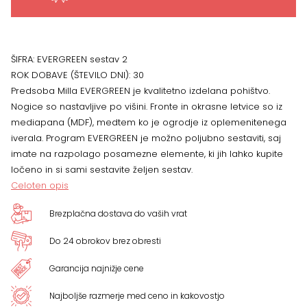
ŠIFRA:
EVERGREEN sestav 2
ROK DOBAVE (ŠTEVILO DNI):
30
Predsoba Milla EVERGREEN je kvalitetno izdelana pohištvo.
Nogice so nastavljive po višini. Fronte in okrasne letvice so iz
mediapana (MDF), medtem ko je ogrodje iz oplemenitenega
iverala. Program EVERGREEN je možno poljubno sestaviti, saj
imate na razpolago posamezne elemente, ki jih lahko kupite
ločeno in si sami sestavite željen sestav.
Celoten opis
Brezplačna dostava do vaših vrat
Do 24 obrokov brez obresti
Garancija najnižje cene
Najboljše razmerje med ceno in kakovostjo