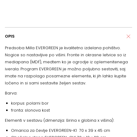
OPIS
Predsoba Milla EVERGREEN je kvalitetno izdelana pohištvo.
Nogice so nastavljive po višini. Fronte in okrasne letvice so iz
mediapana (MDF), medtem ko je ogrodje iz oplemenitenega
iverala. Program EVERGREEN je možno poljubno sestaviti, saj
imate na razpolago posamezne elemente, ki jih lahko kupite
ločeno in si sami sestavite željen sestav.
Barva:
korpus: polarni bor
fronta: slonova kost
Elementi v sestavu (dimenzija: širina x globina x višina):
Omarica za čevlje EVERGREEN-K1 70 x 39 x 45 cm