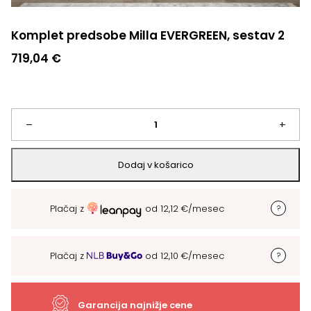
Komplet predsobe Milla EVERGREEN, sestav 2
719,04
€
Komplet
–
+
predsobe
Dodaj v košarico
Milla
Plačaj z
od
12,12
€
/mesec
EVERGREEN,
sestav
Plačaj z
od
12,10
€
/mesec
2
količina
Garancija najnižje cene