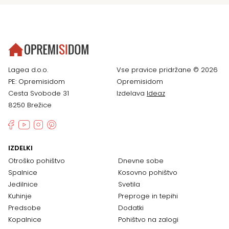
Lagea d.o.o.
Vse pravice pridržane © 2026
PE: Opremisidom
Opremisidom
Cesta Svobode 31
Izdelava
Ideaz
8250 Brežice
IZDELKI
Otroško pohištvo
Dnevne sobe
Spalnice
Kosovno pohištvo
Jedilnice
Svetila
Kuhinje
Preproge in tepihi
Predsobe
Dodatki
Kopalnice
Pohištvo na zalogi