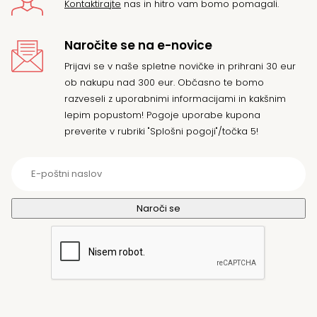
Kontaktirajte
nas in hitro vam bomo pomagali.
Naročite se na e-novice
Prijavi se v naše spletne novičke in prihrani 30 eur
ob nakupu nad 300 eur. Občasno te bomo
razveseli z uporabnimi informacijami in kakšnim
lepim popustom! Pogoje uporabe kupona
preverite v rubriki "Splošni pogoji"/točka 5!