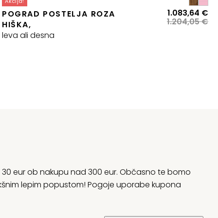
Akcija!
zvirna
renutna
Iz
Tr
1.083,64
€
POGRAD POSTELJA ROZA
ena
ena
ce
ce
1.204,05
€
HIŠKA,
:
je
je:
leva ali desna
la:
9,36 €.
bil
1.
10,40 €.
1.
rani 30 eur ob nakupu nad 300 eur. Občasno te bomo
 kakšnim lepim popustom! Pogoje uporabe kupona