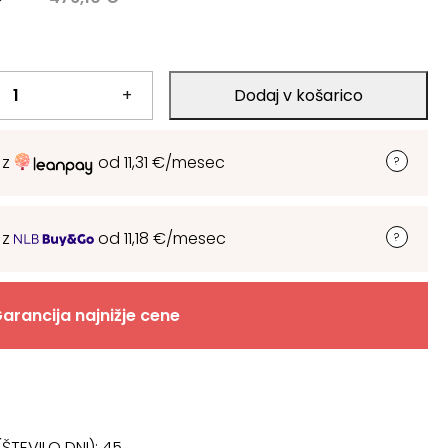
.
+
Dodaj v košarico
.
 z
od
11,31
€
/mesec
 z
od
11,18
€
/mesec
arancija najnižje cene
ŠTEVILO DNI):
45