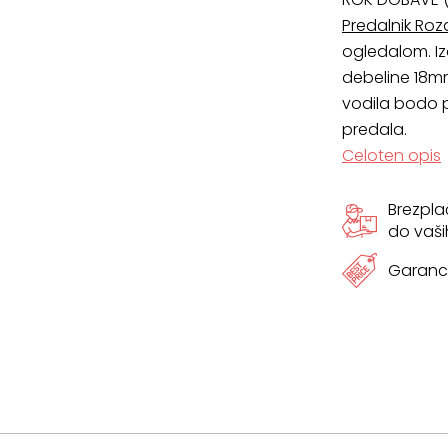
Predalnik Roz
ogledalom. Iz
debeline 18m
vodila bodo p
predala.
Celoten opis
Brezpl
do vaši
Garanci