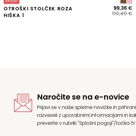
Akcija!
Izvirna
Trenutna
I
T
99,36
€
OTROŠKI STOLČEK ROZA
cena
cena
c
c
110,40
€
HIŠKA 1
je
e:
je
je
bila:
122,13 €.
bi
9
135,70 €.
1
Naročite se na e-novice
Prijavi se v naše spletne novičke in prih
razveseli z uporabnimi informacijami in
preverite v rubriki "Splošni pogoji"/točka 5!