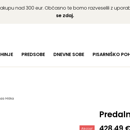
ob nakupu nad 300 eur. Občasno te bomo razveselili z upor
se zdaj.
HINJE
PREDSOBE
DNEVNE SOBE
PISARNIŠKO PO
oza Hiška
Predaln
Izvirna
Trenutn
428,49
Akcija!