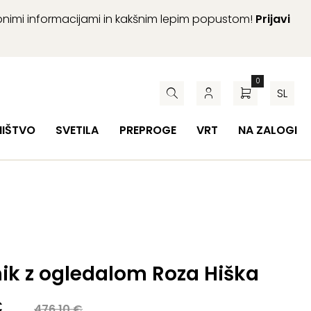
abnimi informacijami in kakšnim lepim popustom!
Prijavi
0
SL
HIŠTVO
SVETILA
PREPROGE
VRT
NA ZALOGI
ik z ogledalom Roza Hiška
a
€
476,10
€