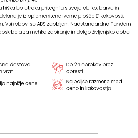
a hiška
bo otroka pritegnila s svojo obliko, barvo in
delana je iz oplemenitene iverne plošče E1 kakovosti,
m. Vsi robovi so ABS zaobljeni. Nadstandardna Tandem
oskrbela za mehko zapiranje in dolgo življenjsko dobo
ačna dostava
Do 24 obrokov brez
h vrat
obresti
Najboljše razmerje med
ja najnižje cene
ceno in kakovostjo