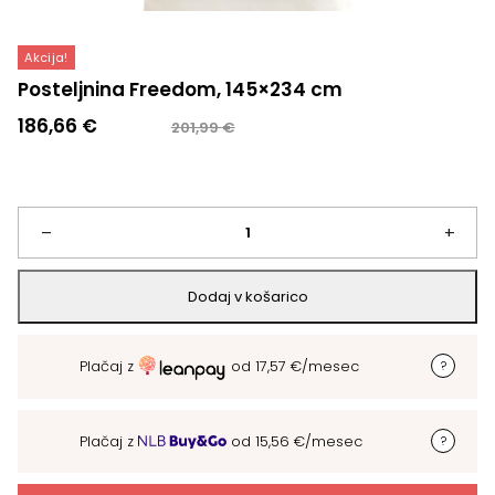
Akcija!
Posteljnina Freedom, 145×234 cm
Izvirna
Trenutna
186,66
€
201,99
€
cena
cena
je
je:
bila:
186,66 €.
201,99 €.
Posteljnina
–
+
Freedom,
Dodaj v košarico
145x234
Plačaj z
od
17,57
€
/mesec
cm
količina
Plačaj z
od
15,56
€
/mesec