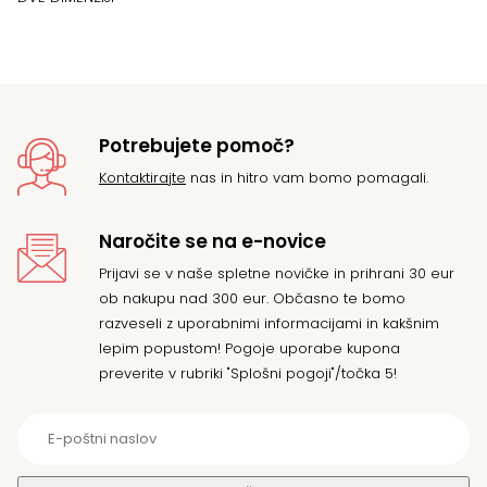
o
18
d
22
Potrebujete pomoč?
Kontaktirajte
nas in hitro vam bomo pomagali.
Naročite se na e-novice
Prijavi se v naše spletne novičke in prihrani 30 eur
ob nakupu nad 300 eur. Občasno te bomo
razveseli z uporabnimi informacijami in kakšnim
lepim popustom! Pogoje uporabe kupona
preverite v rubriki "Splošni pogoji"/točka 5!