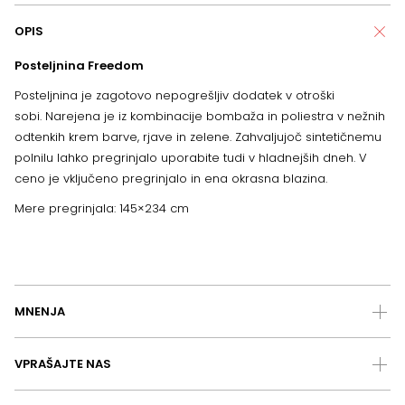
OPIS
Posteljnina Freedom
Posteljnina je zagotovo nepogrešljiv dodatek v otroški
sobi. Narejena je iz kombinacije bombaža in poliestra v nežnih
odtenkih krem barve, rjave in zelene.
Zahvaljujoč sintetičnemu
polnilu lahko pregrinjalo uporabite tudi v hladnejših dneh.
V
ceno je vključeno pregrinjalo in ena okrasna blazina.
Mere pregrinjala: 145×234 cm
MNENJA
VPRAŠAJTE NAS