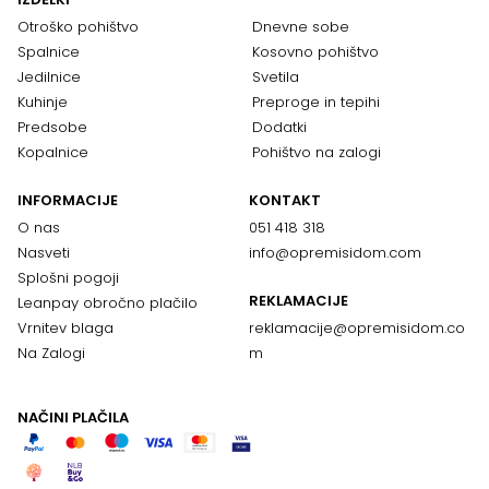
Otroško pohištvo
Dnevne sobe
Spalnice
Kosovno pohištvo
Jedilnice
Svetila
Kuhinje
Preproge in tepihi
Predsobe
Dodatki
Kopalnice
Pohištvo na zalogi
INFORMACIJE
KONTAKT
O nas
051 418 318
Nasveti
info@opremisidom.com
Splošni pogoji
REKLAMACIJE
Leanpay obročno plačilo
Vrnitev blaga
reklamacije@
opremisidom.co
Na Zalogi
m
NAČINI PLAČILA