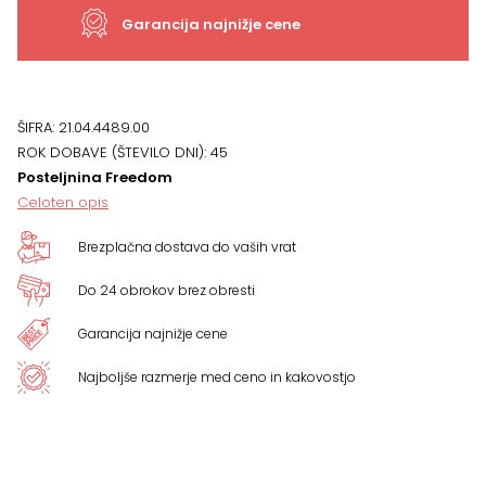
Garancija najnižje cene
ŠIFRA:
21.04.4489.00
ROK DOBAVE (ŠTEVILO DNI):
45
Posteljnina Freedom
Celoten opis
Brezplačna dostava do vaših vrat
Do 24 obrokov brez obresti
Garancija najnižje cene
Najboljše razmerje med ceno in kakovostjo