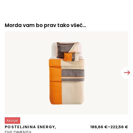
Morda vam bo prav tako všeč…
Akcija!
A
Ce
POSTELJNINA ENERGY,
186,66
€
–
222,56
€
P
ra
DVE DIMENZIJI
16