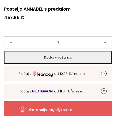
Postelja ANNABEL s predalom
457,95
€
Postelja
–
+
ANNABEL
Dodaj v košarico
s
Plačaj z
od
10,03
€
/mesec
predalom
količina
Plačaj z
od
11,64
€
/mesec
Garancija najnižje cene