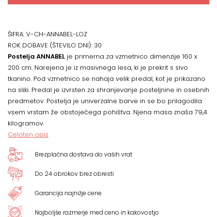
ŠIFRA:
V-CH-ANNABEL-LOZ
ROK DOBAVE (ŠTEVILO DNI):
30
Postelja ANNABEL
je primerna za vzmetnico dimenzije 160 x
200 cm. Narejena je iz masivnega lesa, ki je prekrit s sivo
tkanino. Pod vzmetnico se nahaja velik predal, kot je prikazano
na sliki. Predal je izvrsten za shranjevanje posteljnine in osebnih
predmetov. Postelja je univerzalne barve in se bo prilagodila
vsem vrstam že obstoječega pohištva. Njena masa znaša 79,4
kilogramov.
Celoten opis
Brezplačna dostava do vaših vrat
Do 24 obrokov brez obresti
Garancija najnižje cene
Najboljše razmerje med ceno in kakovostjo