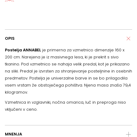
OPIS
Postelja ANNABEL
je primerna za vzmetnico dimenzije 160 x
200 cm. Narejena je iz masivnega lesa, ki je prekrit s sivo
tkanino. Pod vzmetnico se nahaja velik predal, kot je prikazano
na sliki. Predal je izvrsten za shranjevanje posteljnine in osebnih
predmetov. Postelja je univerzalne barve in se bo prilagodila
vsem vrstam že obstoječega pohištva. Njena masa znaša 79,4
kilogramov.
Vzmetnica in vzglavniki, nočna omarica, luč in preproga niso
vključeni v ceno.
MNENJA