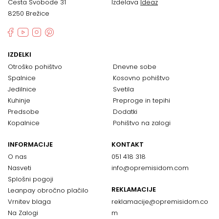
Cesta Svobode 31
Izdelava
Ideaz
8250 Brežice
IZDELKI
Otroško pohištvo
Dnevne sobe
Spalnice
Kosovno pohištvo
Jedilnice
Svetila
Kuhinje
Preproge in tepihi
Predsobe
Dodatki
Kopalnice
Pohištvo na zalogi
INFORMACIJE
KONTAKT
O nas
051 418 318
Nasveti
info@opremisidom.com
Splošni pogoji
REKLAMACIJE
Leanpay obročno plačilo
Vrnitev blaga
reklamacije@
opremisidom.co
Na Zalogi
m