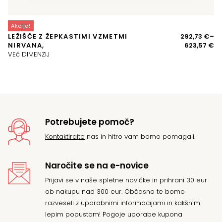
Akcija!
A
Ce
LEŽIŠČE Z ŽEPKASTIMI VZMETMI
292,73
€
–
V
ra
NIRVANA,
623,57
€
R
o
VEč DIMENZIJ
29
d
62
Potrebujete pomoč?
Kontaktirajte
nas in hitro vam bomo pomagali.
Naročite se na e-novice
Prijavi se v naše spletne novičke in prihrani 30 eur
ob nakupu nad 300 eur. Občasno te bomo
razveseli z uporabnimi informacijami in kakšnim
lepim popustom! Pogoje uporabe kupona