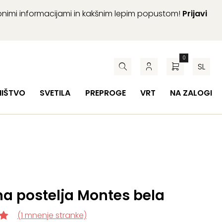
abnimi informacijami in kakšnim lepim popustom!
Prijavi
0
SL
HIŠTVO
SVETILA
PREPROGE
VRT
NA ZALOGI
a postelja Montes bela
(
1
mnenje stranke)