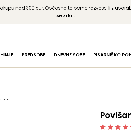
ob nakupu nad 300 eur. Občasno te bomo razveselili z upor
se zdaj.
HINJE
PREDSOBE
DNEVNE SOBE
PISARNIŠKO PO
s bela
Povišan
Ocenjeno