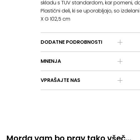
skladu s TUV standardom, kar pomeni, da
Plastični deli, ki se uporabljajo, so izdela
X G 102,5 cm
DODATNE PODROBNOSTI
MNENJA
VPRAŠAJTE NAS
Morda vam bo prav tako všeč…