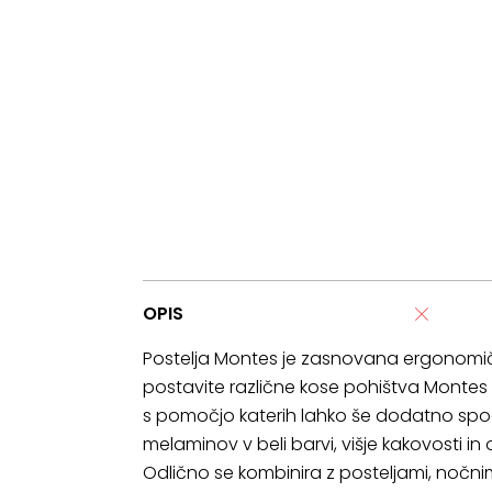
OPIS
Postelja Montes je zasnovana ergonomičn
postavite različne kose pohištva Montes i
s pomočjo katerih lahko še dodatno spod
melaminov v beli barvi, višje kakovosti 
Odlično se kombinira z posteljami, nočnimi