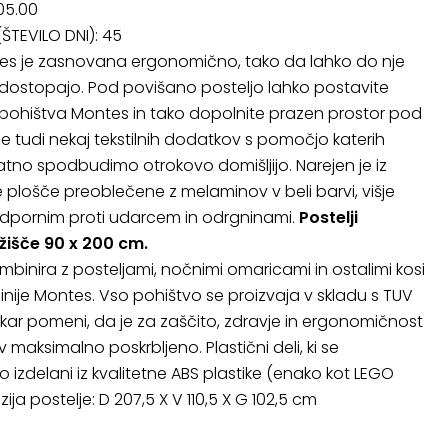
05.00
ŠTEVILO DNI):
45
tes je zasnovana ergonomično, tako da lahko do nje
 dostopajo. Pod povišano posteljo lahko postavite
 pohištva Montes in tako dopolnite prazen prostor pod
 je tudi nekaj tekstilnih dodatkov s pomočjo katerih
tno spodbudimo otrokovo domišljijo. Narejen je iz
plošče preoblečene z melaminov v beli barvi, višje
odpornim proti udarcem in odrgninami.
Postelji
žišče 90 x 200 cm.
mbinira z posteljami, nočnimi omaricami in ostalimi kosi
linije Montes. Vso pohištvo se proizvaja v skladu s TUV
ar pomeni, da je za zaščito, zdravje in ergonomičnost
 maksimalno poskrbljeno. Plastični deli, ki se
o izdelani iz kvalitetne ABS plastike (enako kot LEGO
ija postelje: D 207,5 X V 110,5 X G 102,5 cm