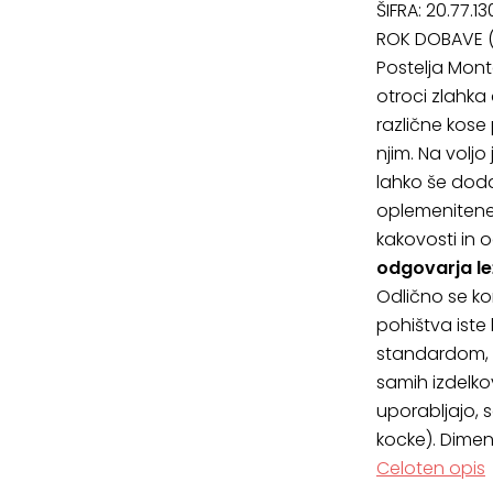
ŠIFRA:
20.77.13
ROK DOBAVE (
Postelja Mon
otroci zlahka
različne kose
njim. Na voljo
lahko še doda
oplemenitene 
kakovosti in 
odgovarja le
Odlično se ko
pohištva iste 
standardom, k
samih izdelkov
uporabljajo, s
kocke). Dimenz
Celoten opis