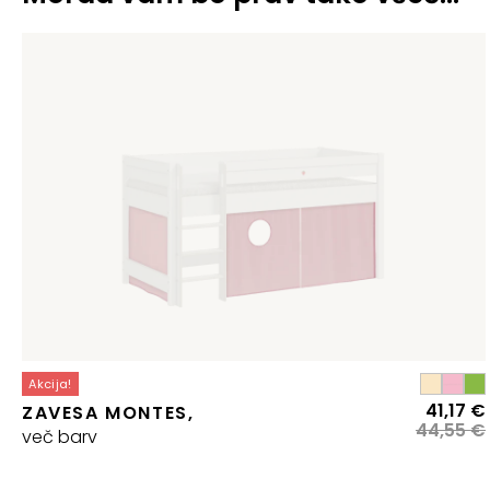
Akcija!
41,17
€
ZAVESA MONTES,
44,55
€
več barv
j