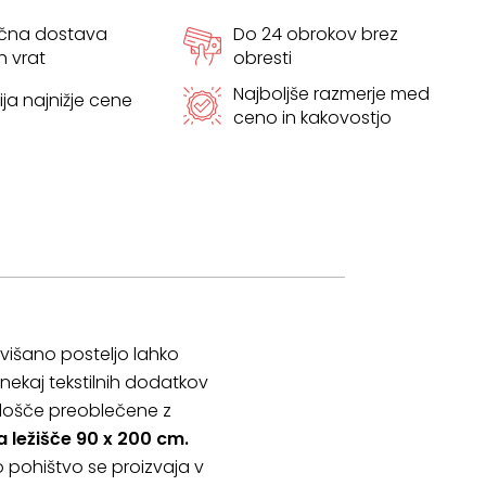
ačna dostava
Do 24 obrokov brez
h vrat
obresti
Najboljše razmerje med
ja najnižje cene
ceno in kakovostjo
višano posteljo lahko
 nekaj tekstilnih dodatkov
plošče preoblečene z
a ležišče 90 x 200 cm.
o pohištvo se proizvaja v