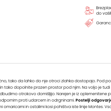
Brezpl
do vaši
Garanci
o, tako da lahko do nje otroci zlahka dostopajo. Pod po
n tako dopolnite prazen prostor pod njim. Na voljo je tudi
budimo otrokovo domišljijo. Narejen je iz oplemenitene 
in odpornim proti udarcem in odrgninami.
Postelji odgovarj
 omaricami in ostalimi kosi pohištva iste linije Montes. Vs